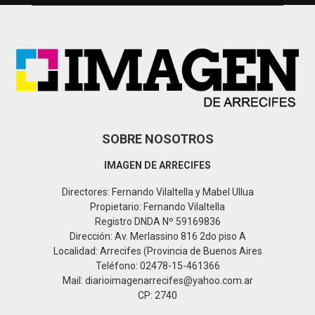
A
o
r
R
:
C
H
SOBRE NOSOTROS
IMAGEN DE ARRECIFES
Directores: Fernando Vilaltella y Mabel Ullua
Propietario: Fernando Vilaltella
Registro DNDA Nº 59169836
Dirección: Av. Merlassino 816 2do piso A
Localidad: Arrecifes (Provincia de Buenos Aires
Teléfono: 02478-15-461366
Mail: diarioimagenarrecifes@yahoo.com.ar
CP: 2740