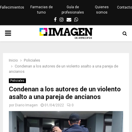
Farmacias de
Guía de
Quienes
Fallecimientos
Contacto
turno
profesionales
somos
Facebook
Instagram
Email
Whatsapp
PRIMARY
MENU
Inicio
Policiales
Condenan a los autores de un violento asalto a una pareja de
ancianos
Policiales
Condenan a los autores de un violento
asalto a una pareja de ancianos
por
Diario Imagen
01/04/2022
0