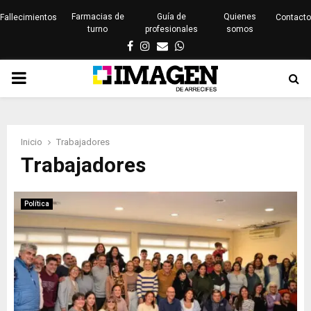
Farmacias de
Guía de
Quienes
Fallecimientos
Contacto
turno
profesionales
somos
Facebook
Instagram
Email
Whatsapp
PRIMARY
MENU
Inicio
Trabajadores
Trabajadores
Política