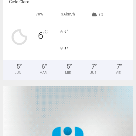
Cielo Claro
70%
3.6km/h
3%
°
C
6
6
°
°
6
5
°
6
°
5
°
7
°
7
°
LUN
MAR
MIE
JUE
VIE