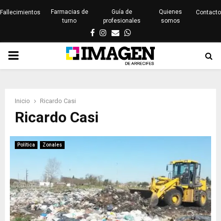
Farmacias de
Guía de
Quienes
Fallecimientos
Contacto
turno
profesionales
somos
Facebook
Instagram
Email
Whatsapp
PRIMARY
MENU
Inicio
Ricardo Casi
Ricardo Casi
Política
Zonales