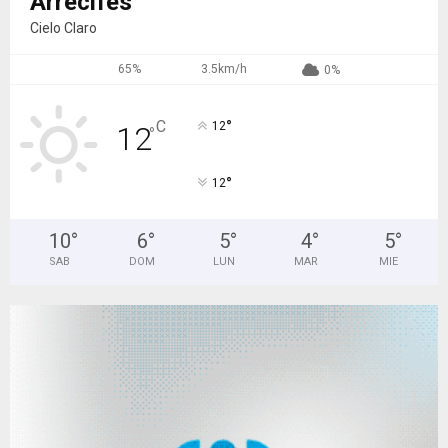
Arrecifes
Cielo Claro
65%
3.5km/h
0%
°
C
12
12
°
°
12
10
°
6
°
5
°
4
°
5
°
SAB
DOM
LUN
MAR
MIE