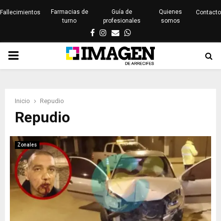
Farmacias de
Guía de
Quienes
Fallecimientos
Contacto
turno
profesionales
somos
Facebook
Instagram
Email
Whatsapp
PRIMARY
MENU
Inicio
Repudio
Repudio
Zonales