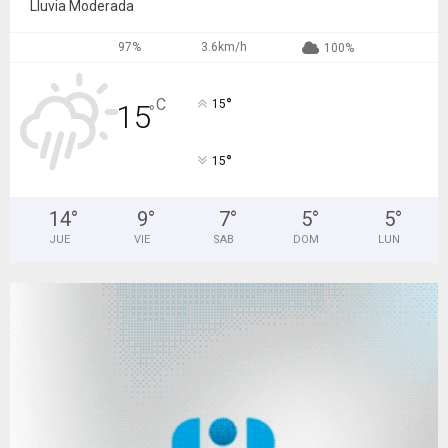
Lluvia Moderada
97%
3.6km/h
100%
°
C
15
15
°
°
15
14
°
9
°
7
°
5
°
5
°
JUE
VIE
SAB
DOM
LUN