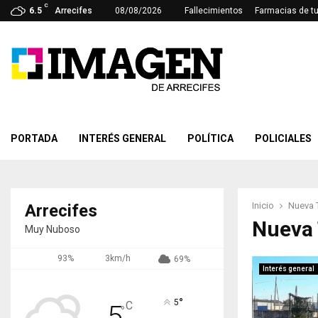
C
6.5
Arrecifes
08/08/2026
Fallecimientos
Farmacias de t
PORTADA
INTERÉS GENERAL
POLÍTICA
POLICIALES
Inicio
Nueva 
Arrecifes
Nueva 
Muy Nuboso
93%
3km/h
69%
Interés general
°
5
C
5
°