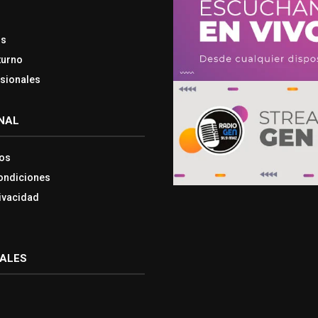
os
turno
esionales
NAL
os
ondiciones
rivacidad
IALES