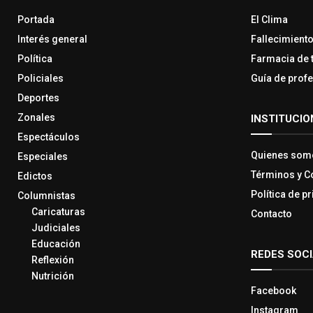
Portada
El Clima
Interés general
Fallecimient
Política
Farmacia de 
Policiales
Guía de prof
Deportes
Zonales
INSTITUCIO
Espectáculos
Quienes som
Especiales
Términos y C
Edictos
Política de p
Columnistas
Caricaturas
Contacto
Judiciales
Educación
REDES SOC
Reflexión
Nutrición
Facebook
Instagram