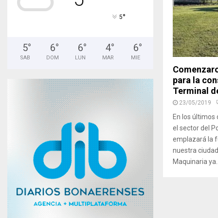
°
5
5
°
6
°
6
°
4
°
6
°
SAB
DOM
LUN
MAR
MIE
Comenzaron
para la con
Terminal d
23/05/2019
En los últimos
el sector del 
emplazará la 
nuestra ciudad,
Maquinaria ya..