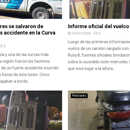
res se salvaron de
Informe oficial del vuelco
s accidente en la Curva
24/01/2026
0
Luego de las primeras informacio
0
vuelco de un camión cargado con p
la y una de las curvas más
Ruta 8, fuentes oficiales brindaro
a región fueron los factores
sobre lo sucedido este miércoles. 
de un fuerte accidente ocurrido
que tuvo lugar a la altura...
s horas de este lunes. Cinco
ajaban a bordo...
Policiales