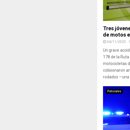
Tres jóven
de motos e
04/11/2025
Un grave accid
178 de la Ruta
motocicletas d
colisionaron a
rodados —una m
Policiales