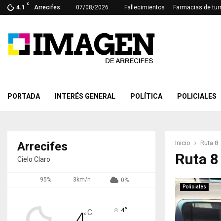
C
4.1
Arrecifes
07/08/2026
Fallecimientos
Farmacias de tur
PORTADA
INTERÉS GENERAL
POLÍTICA
POLICIALES
Inicio
Ruta 8
Arrecifes
Ruta 8
Cielo Claro
95%
3km/h
0%
Policiales
°
4
C
4
°