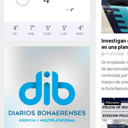
°
4
4
°
7
°
5
°
5
°
4
°
VIE
SAB
DOM
LUN
MAR
Investigan
en una plan
11/07/2026
Un empleado d
de aproximad
romboidal, per
trasero de un
la Ruta Naciona
Policiales