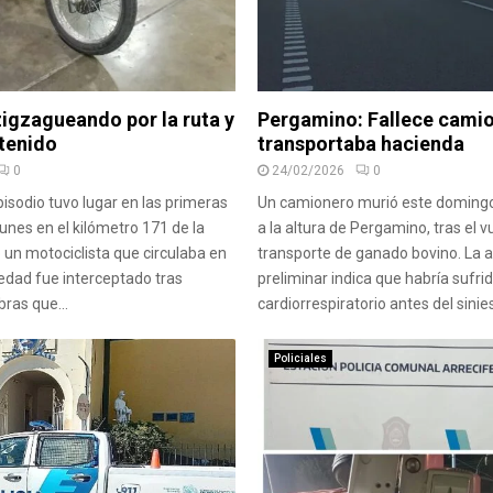
igzagueando por la ruta y
Pergamino: Fallece cami
tenido
transportaba hacienda
0
24/02/2026
0
pisodio tuvo lugar en las primeras
Un camionero murió este domingo 
unes en el kilómetro 171 de la
a la altura de Pergamino, tras el v
 un motociclista que circulaba en
transporte de ganado bovino. La 
edad fue interceptado tras
preliminar indica que habría sufri
ras que...
cardiorrespiratorio antes del siniestr
Policiales