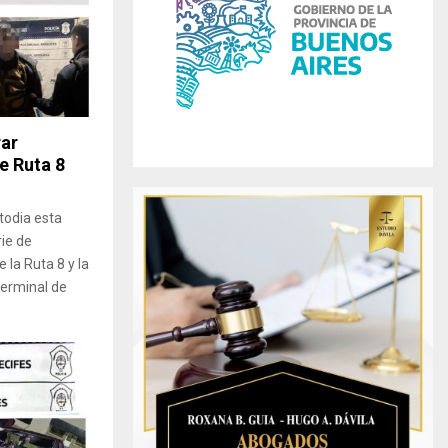
r
R
:
C
H
ar
e Ruta 8
todia esta
ie de
la Ruta 8 y la
 terminal de