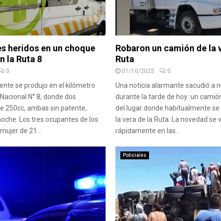
es heridos en un choque
Robaron un camión de la v
n la Ruta 8
Ruta
0
01/10/2025
0
ente se produjo en el kilómetro
Una noticia alarmante sacudió a 
 Nacional N° 8, donde dos
durante la tarde de hoy: un camió
e 250cc, ambas sin patente,
del lugar donde habitualmente se
noche. Los tres ocupantes de los
la vera de la Ruta. La novedad se v
ujer de 21...
rápidamente en las...
Policiales