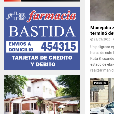
Manejaba z
terminó de
28/03/2026
Un peligroso e
horas de este l
Ruta 8, cuando
estado de ebri
realizar maniob
Policiales