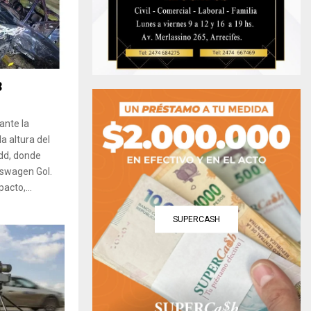
8
ante la
a altura del
odd, donde
swagen Gol. ​
acto,...
SUPERCASH