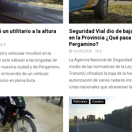
un utilitario a la altura
Seguridad Vial dio de baj
en la Provincia ¿Qué pasa
Pergamino?
0
16/05/2026
0
stro vehicular movilizó en la
La Agencia Nacional de Seguridad 
 este sábado a las brigadas de
medio de las normativas de la Ley
 nuestra ciudad y de Pergamino,
Tránsito) oficializó la baja de la 
 el incendio de un vehículo
autorización de varios radares in
Fiorino en plena Ruta...
rutas nacionales que atraviesan la.
Policiales
Zonales