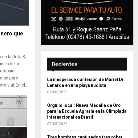
onero que
en la Ruta 8,
Recientes
uelco de un
autopsia
do un paro
La inesperada confesión de Mariel Di
o vial. En el...
Lenarda en una playa nudista
07/08/2026
Orgullo local: Nueva Medalla de Oro
para la Escuela Agraria en la Olimpíada
Internacional en Brasil
07/08/2026
Tres hombres capturados tras robar