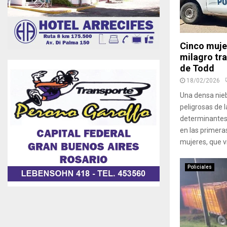
Cinco muje
milagro tra
de Todd
18/02/2026
Una densa nieb
peligrosas de l
determinantes 
en las primera
mujeres, que vi
Policiales