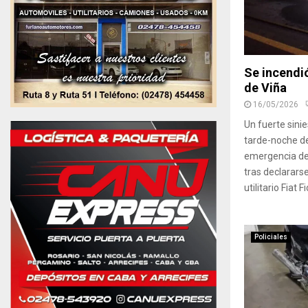
Se incendió 
de Viña
16/05/2026
Un fuerte sinie
tarde-noche de
emergencia de
tras declararse
utilitario Fiat 
Policiales