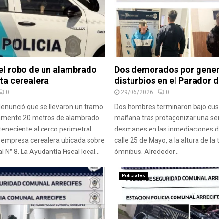
 el robo de un alambrado
Dos demorados por gener
ta cerealera
disturbios en el Parador d
0
29/06/2026
0
enunció que se llevaron un tramo
Dos hombres terminaron bajo cus
amente 20 metros de alambrado
mañana tras protagonizar una ser
teneciente al cerco perimetral
desmanes en las inmediaciones de 
a empresa cerealera ubicada sobre
calle 25 de Mayo, a la altura de la
l N° 8. La Ayudantía Fiscal local...
ómnibus. Alrededor...
Policiales