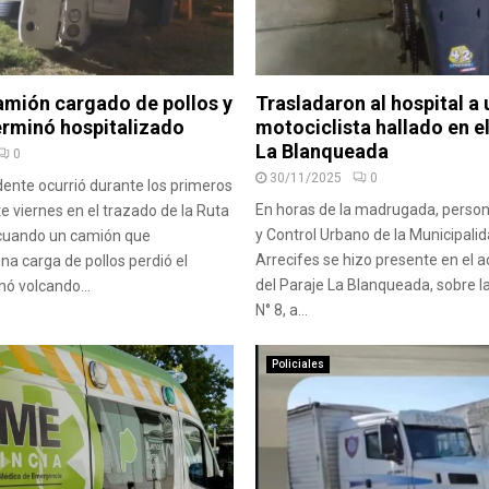
amión cargado de pollos y
Trasladaron al hospital a 
erminó hospitalizado
motociclista hallado en e
La Blanqueada
0
30/11/2025
0
dente ocurrió durante los primeros
En horas de la madrugada, person
e viernes en el trazado de la Ruta
y Control Urbano de la Municipali
 cuando un camión que
Arrecifes se hizo presente en el a
na carga de pollos perdió el
del Paraje La Blanqueada, sobre l
nó volcando...
N° 8, a...
Policiales