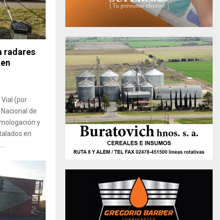
a radares
 en
Vial (por
 Nacional de
homologación y
stalados en
..