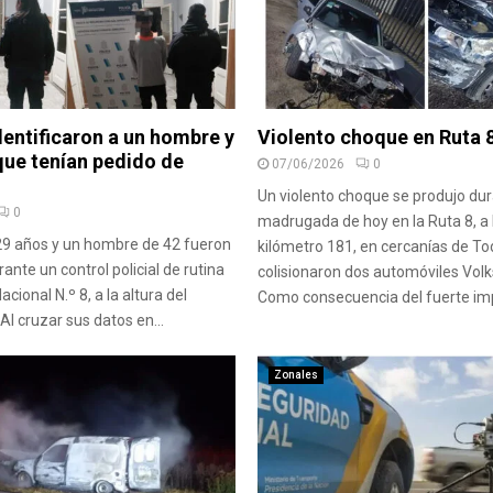
dentificaron a un hombre y
Violento choque en Ruta 
que tenían pedido de
07/06/2026
0
​Un violento choque se produjo dur
0
madrugada de hoy en la Ruta 8, a l
29 años y un hombre de 42 fueron
kilómetro 181, en cercanías de T
nte un control policial de rutina
colisionaron dos automóviles Volk
acional N.º 8, a la altura del
Como consecuencia del fuerte imp
Al cruzar sus datos en...
Zonales