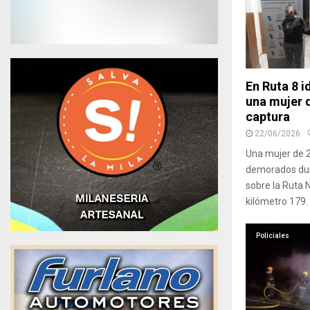
En Ruta 8 i
una mujer 
captura
22/06/2026
Una mujer de 
demorados dura
sobre la Ruta N
kilómetro 179. 
Policiales