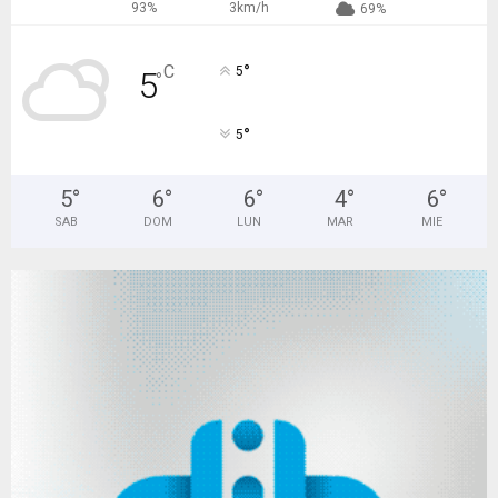
93%
3km/h
69%
°
C
5
5
°
°
5
5
°
6
°
6
°
4
°
6
°
SAB
DOM
LUN
MAR
MIE