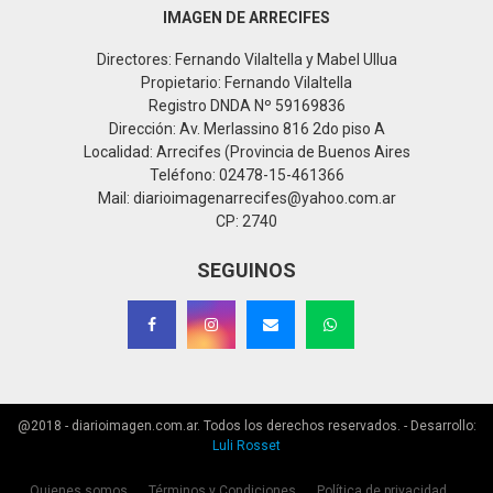
IMAGEN DE ARRECIFES
Directores: Fernando Vilaltella y Mabel Ullua
Propietario: Fernando Vilaltella
Registro DNDA Nº 59169836
Dirección: Av. Merlassino 816 2do piso A
Localidad: Arrecifes (Provincia de Buenos Aires
Teléfono: 02478-15-461366
Mail: diarioimagenarrecifes@yahoo.com.ar
CP: 2740
SEGUINOS
@2018 - diarioimagen.com.ar. Todos los derechos reservados. - Desarrollo:
Luli Rosset
Quienes somos
Términos y Condiciones
Política de privacidad