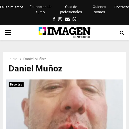
Farmacias de
Guía de
Quienes
Fallecimientos
Contacto
turno
profesionales
somos
Facebook
Instagram
Email
Whatsapp
PRIMARY
MENU
Inicio
Daniel Muñoz
Daniel Muñoz
Deportes