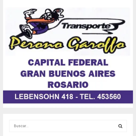
S
e
a