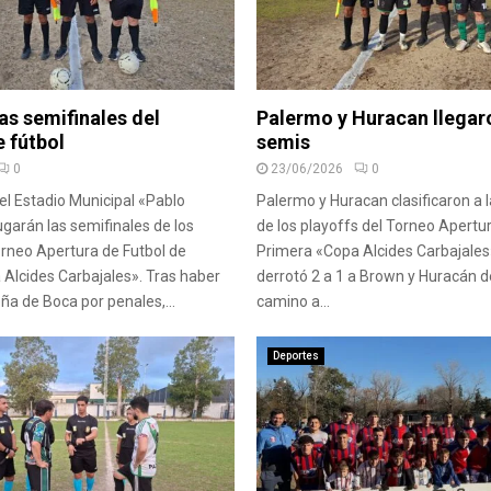
as semifinales del
Palermo y Huracan llegaro
 fútbol
semis
0
23/06/2026
0
el Estadio Municipal «Pablo
Palermo y Huracan clasificaron a 
ugarán las semifinales de los
de los playoffs del Torneo Apertu
orneo Apertura de Futbol de
Primera «Copa Alcides Carbajales»
Alcides Carbajales». Tras haber
derrotó 2 a 1 a Brown y Huracán de
ña de Boca por penales,...
camino a...
Deportes