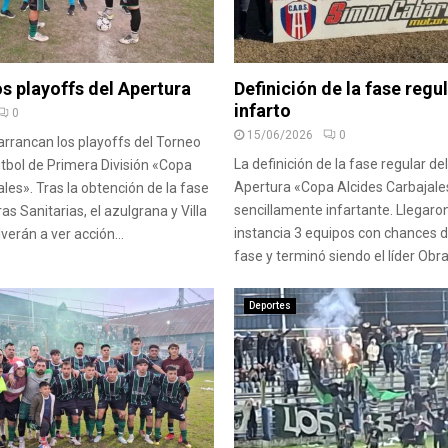
s playoffs del Apertura
Definición de la fase regul
infarto
0
15/06/2026
0
rrancan los playoffs del Torneo
La definición de la fase regular de
tbol de Primera División «Copa
Apertura «Copa Alcides Carbajale
les». Tras la obtención de la fase
sencillamente infartante. Llegaron
as Sanitarias, el azulgrana y Villa
instancia 3 equipos con chances d
verán a ver acción...
fase y terminó siendo el líder Obra
Deportes