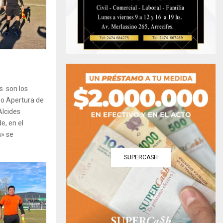
as son los
neo Apertura de
Alcides
e, en el
a» se
SUPERCASH