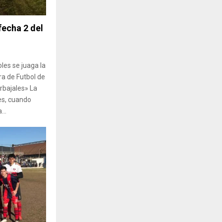
fecha 2 del
oles se juaga la
a de Futbol de
rbajales» La
s, cuando
...