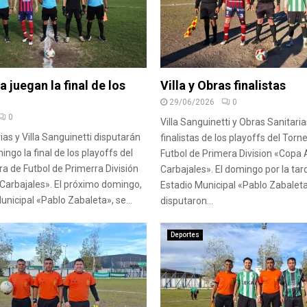
a juegan la final de los
Villa y Obras finalistas
29/06/2026
0
0
Villa Sanguinetti y Obras Sanitari
ias y Villa Sanguinetti disputarán
finalistas de los playoffs del Tor
ngo la final de los playoffs del
Futbol de Primera Division «Copa 
a de Futbol de Primerra División
Carbajales». El domingo por la tard
Carbajales». El próximo domingo,
Estadio Municipal «Pablo Zabalet
unicipal «Pablo Zabaleta», se...
disputaron...
Deportes