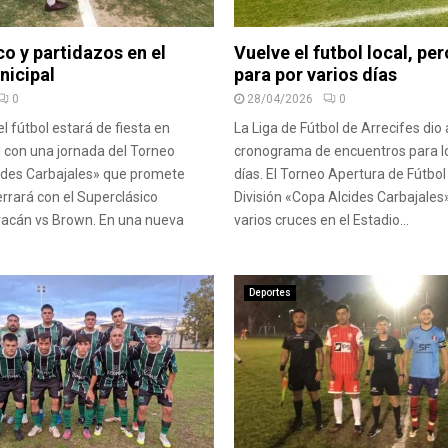
o y partidazos en el
Vuelve el futbol local, pe
nicipal
para por varios días
0
28/04/2026
0
l fútbol estará de fiesta en
La Liga de Fútbol de Arrecifes dio 
 con una jornada del Torneo
cronograma de encuentros para l
ides Carbajales» que promete
días. El Torneo Apertura de Fútbo
errará con el Superclásico
División «Copa Alcides Carbajales
racán vs Brown. En una nueva
varios cruces en el Estadio...
Deportes