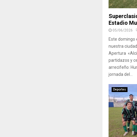
Superclasic
Estadio Mu
05/06/2026
Este domingo e
nuestra ciudad
Apertura «Alc
partidazos y c
arrecifeño: Hu
jornada del...
Deportes