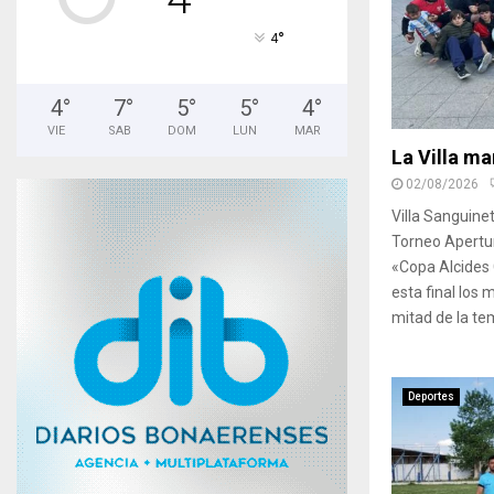
°
4
4
°
7
°
5
°
5
°
4
°
VIE
SAB
DOM
LUN
MAR
La Villa ma
02/08/2026
Villa Sanguine
Torneo Apertur
«Copa Alcides 
esta final los
mitad de la te
Deportes