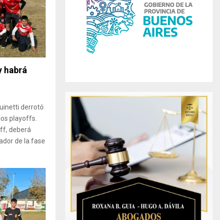
r
R
:
C
H
 y habrá
uinetti derrotó
los playoffs.
ff, deberá
ador de la fase