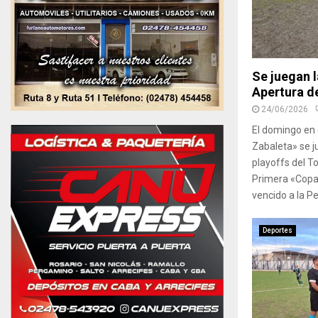
Se juegan l
Apertura de
24/06/2026
El domingo en 
Zabaleta» se j
playoffs del T
Primera «Copa 
vencido a la Pe
Deportes