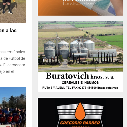
n a las
las semifinales
ra de Futbol de
. El cervecero
jó en el