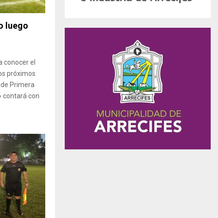
ro luego
a conocer el
os próximos
l de Primera
» contará con