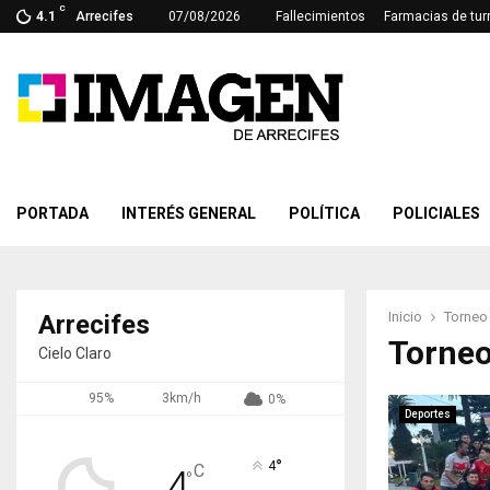
C
4.1
Arrecifes
07/08/2026
Fallecimientos
Farmacias de tur
PORTADA
INTERÉS GENERAL
POLÍTICA
POLICIALES
Inicio
Torneo
Arrecifes
Torneo
Cielo Claro
95%
3km/h
0%
Deportes
°
4
C
4
°