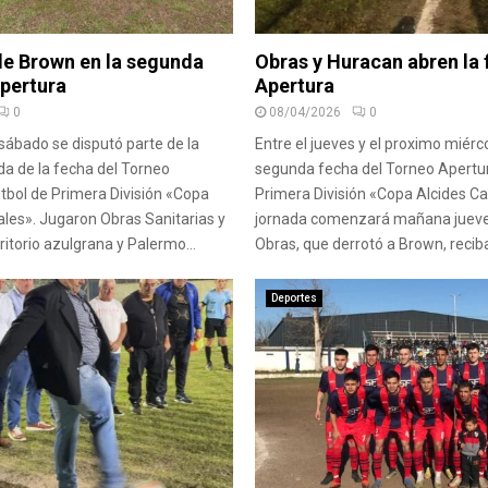
de Brown en la segunda
Obras y Huracan abren la 
Apertura
Apertura
0
08/04/2026
0
 sábado se disputó parte de la
Entre el jueves y el proximo miérc
a de la fecha del Torneo
segunda fecha del Torneo Apertur
tbol de Primera División «Copa
Primera División «Copa Alcides Ca
ales». Jugaron Obras Sanitarias y
jornada comenzará mañana jueve
ritorio azulgrana y Palermo...
Obras, que derrotó a Brown, reciba
Deportes