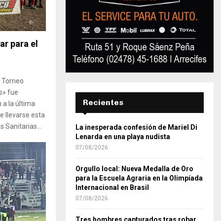
ar para el
l Torneo
s» fue
Recientes
 a la última
e llevarse esta
s Sanitarias...
La inesperada confesión de Mariel Di
Lenarda en una playa nudista
07/08/2026
Orgullo local: Nueva Medalla de Oro
para la Escuela Agraria en la Olimpíada
Internacional en Brasil
07/08/2026
Tres hombres capturados tras robar