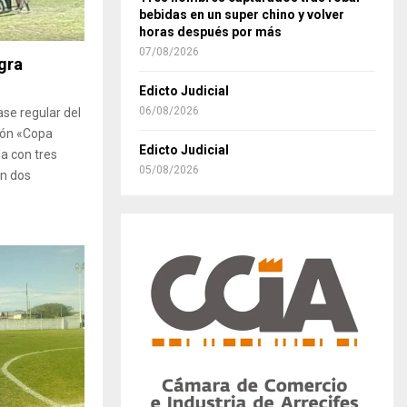
bebidas en un super chino y volver
horas después por más
07/08/2026
egra
Edicto Judicial
06/08/2026
ase regular del
ión «Copa
Edicto Judicial
da con tres
05/08/2026
on dos