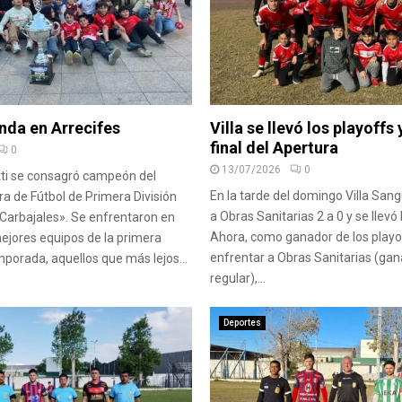
nda en Arrecifes
Villa se llevó los playoffs
final del Apertura
0
13/07/2026
0
tti se consagró campeón del
En la tarde del domingo Villa Sang
a de Fútbol de Primera División
a Obras Sanitarias 2 a 0 y se llevó 
Carbajales». Se enfrentaron en
Ahora, como ganador de los playo
 mejores equipos de la primera
enfrentar a Obras Sanitarias (gan
mporada, aquellos que más lejos...
regular),...
Deportes