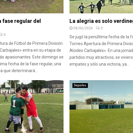
a fase regular del
La alegria es solo verdin
08/06/2026
0
0
Se jugó la penúltima fecha de la f
tura de Fútbol de Primera División
Torneo Apertura de Primera Divis
Carbajales» entra en su etapa de
Alcides Carbajales». En una jorna
más apasionantes. Este domingo se
partidos muy atractivos, se vivier
tima fecha de la fase regular, una
empates y sólo una victoria, ya...
va que determinará...
Deportes