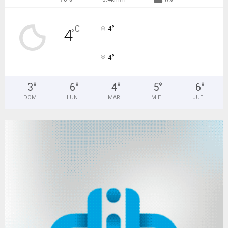
0%
°
C
4
4
°
°
4
3
°
6
°
4
°
5
°
6
°
DOM
LUN
MAR
MIE
JUE