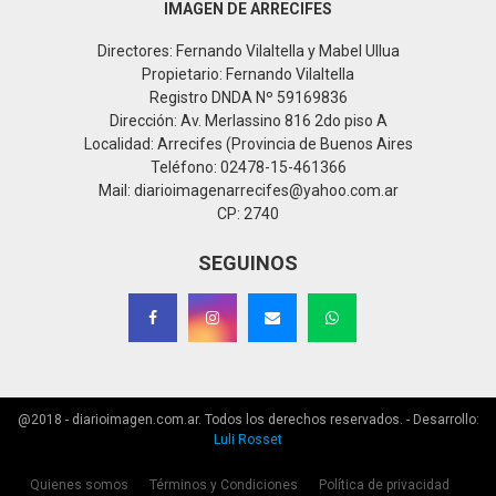
IMAGEN DE ARRECIFES
Directores: Fernando Vilaltella y Mabel Ullua
Propietario: Fernando Vilaltella
Registro DNDA Nº 59169836
Dirección: Av. Merlassino 816 2do piso A
Localidad: Arrecifes (Provincia de Buenos Aires
Teléfono: 02478-15-461366
Mail: diarioimagenarrecifes@yahoo.com.ar
CP: 2740
SEGUINOS
@2018 - diarioimagen.com.ar. Todos los derechos reservados. - Desarrollo:
Luli Rosset
Quienes somos
Términos y Condiciones
Política de privacidad