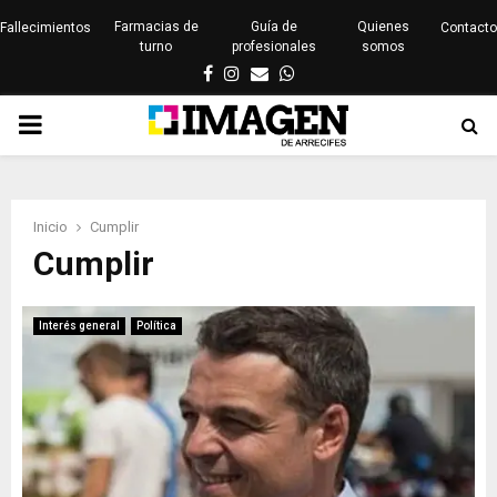
Farmacias de
Guía de
Quienes
Fallecimientos
Contacto
turno
profesionales
somos
Facebook
Instagram
Email
Whatsapp
PRIMARY
MENU
Inicio
Cumplir
Cumplir
Interés general
Política