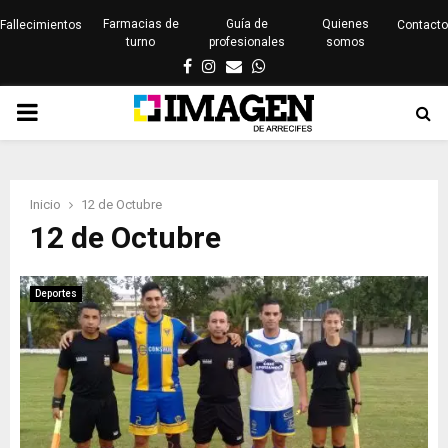
Farmacias de
Guía de
Quienes
Fallecimientos
Contacto
turno
profesionales
somos
Facebook
Instagram
Email
Whatsapp
PRIMARY
MENU
Inicio
12 de Octubre
12 de Octubre
Deportes