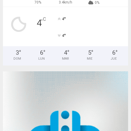
70%
3.4km/h
0%
°
C
4
4
°
°
4
3
°
6
°
4
°
5
°
6
°
DOM
LUN
MAR
MIE
JUE