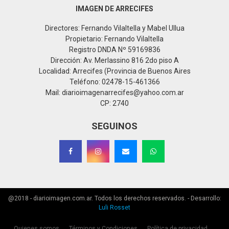
IMAGEN DE ARRECIFES
Directores: Fernando Vilaltella y Mabel Ullua
Propietario: Fernando Vilaltella
Registro DNDA Nº 59169836
Dirección: Av. Merlassino 816 2do piso A
Localidad: Arrecifes (Provincia de Buenos Aires
Teléfono: 02478-15-461366
Mail: diarioimagenarrecifes@yahoo.com.ar
CP: 2740
SEGUINOS
@2018 - diarioimagen.com.ar. Todos los derechos reservados. - Desarrollo:
Luli Rosset
Quienes somos
Términos y Condiciones
Política de privacidad