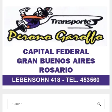
S
e
a