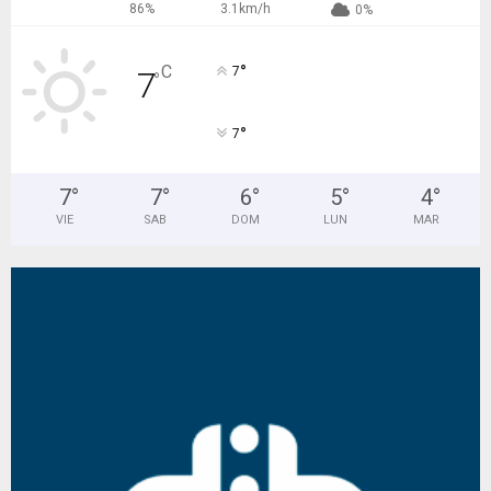
86%
3.1km/h
0%
°
C
7
7
°
°
7
7
°
7
°
6
°
5
°
4
°
VIE
SAB
DOM
LUN
MAR