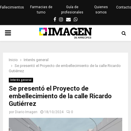
Farmacias de
Guía de
Quienes
Fallecimientos
Contacto
turno
profesionales
somos
Facebook
Instagram
Email
Whatsapp
PRIMARY
MENU
Inicio
Interés general
Se presentó el Proyecto de embellecimiento de la calle Ricardo
Gutiérrez
Interés general
Se presentó el Proyecto de
embellecimiento de la calle Ricardo
Gutiérrez
por
Diario Imagen
18/10/2024
0