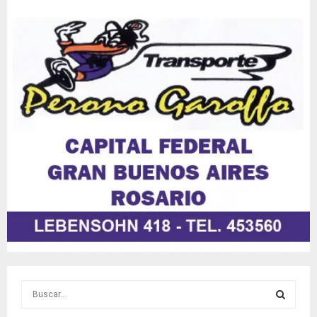
S
e
a