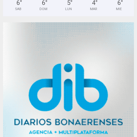
6
°
6
°
5
°
4
°
6
°
SAB
DOM
LUN
MAR
MIE