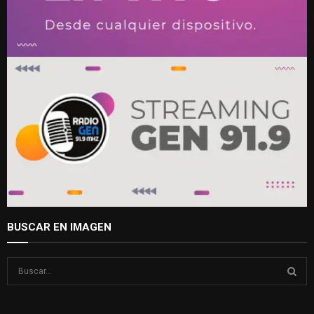
BUSCAR EN IMAGEN
S
e
a
S
r