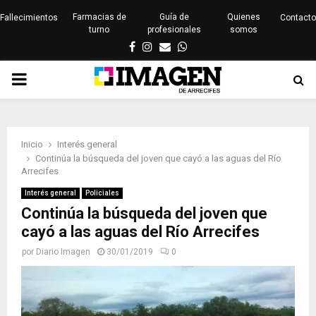
Farmacias de
Guía de
Quienes
Fallecimientos
Contacto
turno
profesionales
somos
Facebook
Instagram
Email
Whatsapp
PRIMARY
MENU
Inicio
Interés general
Continúa la búsqueda del joven que cayó a las aguas del Río
Arrecifes
Interés general
Policiales
Continúa la búsqueda del joven que
cayó a las aguas del Río Arrecifes
por
Diario Imagen
30/01/2019
0