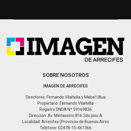
c
E
h
f
A
o
r
R
:
C
H
SOBRE NOSOTROS
IMAGEN DE ARRECIFES
Directores: Fernando Vilaltella y Mabel Ullua
Propietario: Fernando Vilaltella
Registro DNDA Nº 59169836
Dirección: Av. Merlassino 816 2do piso A
Localidad: Arrecifes (Provincia de Buenos Aires
Teléfono: 02478-15-461366