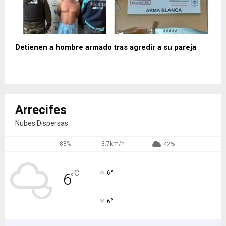
Detienen a hombre armado tras agredir a su pareja
Arrecifes
Nubes Dispersas
88%
3.7km/h
42%
°
C
6
6
°
°
6