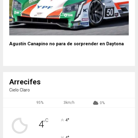
Agustín Canapino no para de sorprender en Daytona
Arrecifes
Cielo Claro
95%
3km/h
0%
°
C
4
4
°
°
4