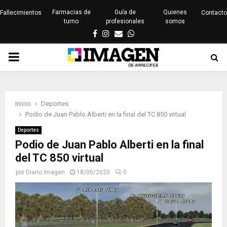
Farmacias de
Guía de
Quienes
Fallecimientos
Contacto
turno
profesionales
somos
Facebook
Instagram
Email
Whatsapp
PRIMARY
MENU
Inicio
Deportes
Podio de Juan Pablo Alberti en la final del TC 850 virtual
Deportes
Podio de Juan Pablo Alberti en la final
del TC 850 virtual
por
Diario Imagen
18/05/2020
0