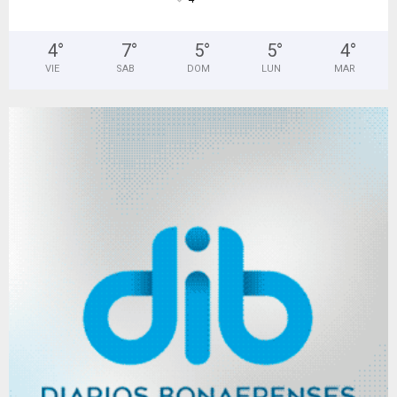
4
°
7
°
5
°
5
°
4
°
VIE
SAB
DOM
LUN
MAR