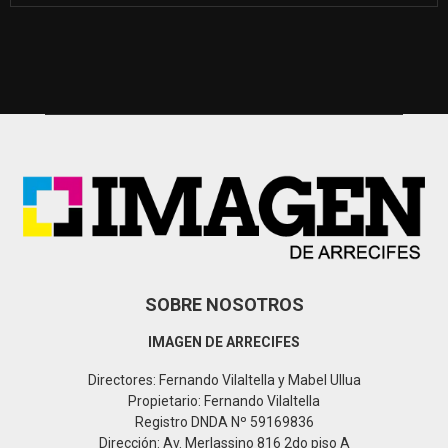
a
S
r
c
E
h
f
A
o
r
R
:
C
H
SOBRE NOSOTROS
IMAGEN DE ARRECIFES
Directores: Fernando Vilaltella y Mabel Ullua
Propietario: Fernando Vilaltella
Registro DNDA Nº 59169836
Dirección: Av. Merlassino 816 2do piso A