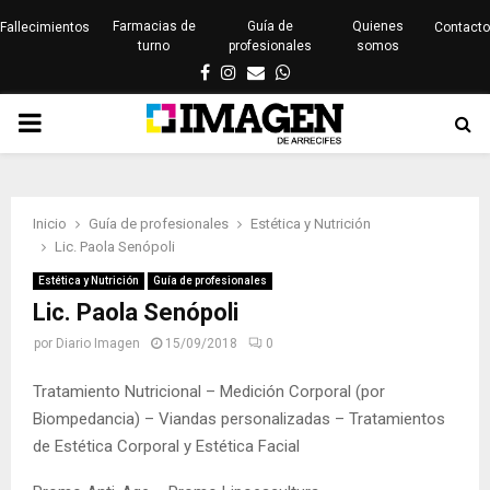
Farmacias de
Guía de
Quienes
Fallecimientos
Contacto
turno
profesionales
somos
Facebook
Instagram
Email
Whatsapp
PRIMARY
MENU
Inicio
Guía de profesionales
Estética y Nutrición
Lic. Paola Senópoli
Estética y Nutrición
Guía de profesionales
Lic. Paola Senópoli
por
Diario Imagen
15/09/2018
0
Tratamiento Nutricional – Medición Corporal (por
Biompedancia) – Viandas personalizadas – Tratamientos
de Estética Corporal y Estética Facial