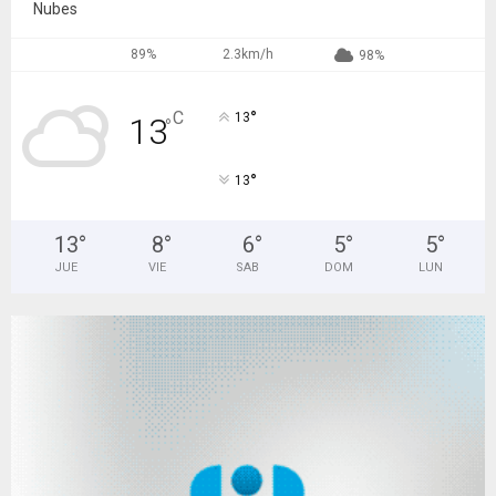
Nubes
89%
2.3km/h
98%
°
C
13
13
°
°
13
13
°
8
°
6
°
5
°
5
°
JUE
VIE
SAB
DOM
LUN