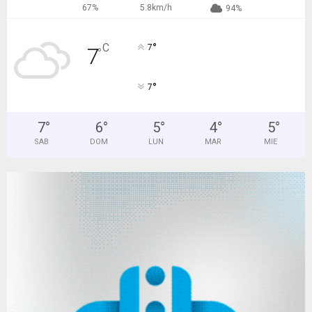
67%
5.8km/h
94%
°
C
7
7
°
°
7
7
°
6
°
5
°
4
°
5
°
SAB
DOM
LUN
MAR
MIE