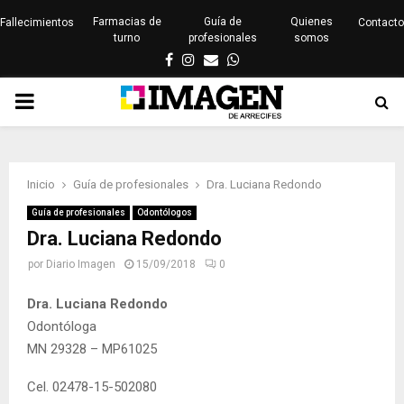
Farmacias de
Guía de
Quienes
Fallecimientos
Contacto
turno
profesionales
somos
Facebook
Instagram
Email
Whatsapp
PRIMARY
MENU
Inicio
Guía de profesionales
Dra. Luciana Redondo
Guía de profesionales
Odontólogos
Dra. Luciana Redondo
por
Diario Imagen
15/09/2018
0
Dra. Luciana Redondo
Odontóloga
MN 29328 – MP61025
Cel. 02478-15-502080