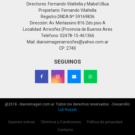
Directores: Fernando Vilaltella y Mabel Ullua
Propietario: Fernando Vilaltella
Registro DNDA Nº 59169836
Dirección: Av. Merlassino 816 2do piso A
Localidad: Arrecifes (Provincia de Buenos Aires
Teléfono: 02478-15-461366
Mail: diarioimagenarrecifes@yahoo.com.ar
CP: 2740
SEGUINOS
@2018 - diarioimagen.com.ar. Todos los derechos reservados. - Desarrollo:
Luli Rosset
Quienes somos
Términos y Condiciones
Política de privacidad
Contacto