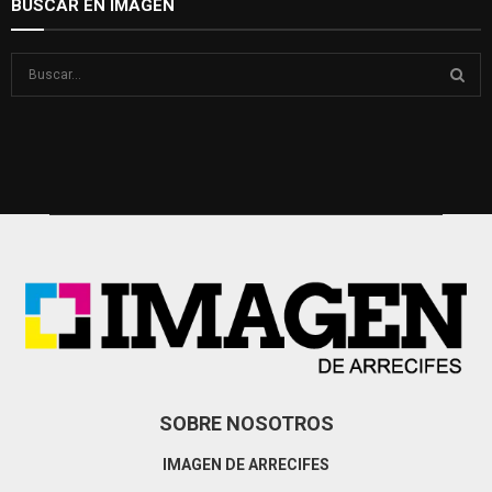
BUSCAR EN IMAGEN
S
e
a
S
r
c
E
h
f
A
o
r
R
:
C
H
SOBRE NOSOTROS
IMAGEN DE ARRECIFES