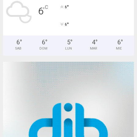
°
C
6
6
°
°
6
6
°
6
°
5
°
4
°
6
°
SAB
DOM
LUN
MAR
MIE