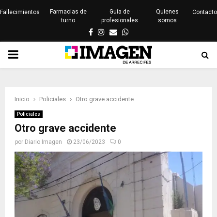
Farmacias de
Guía de
Quienes
Fallecimientos
Contacto
turno
profesionales
somos
Facebook
Instagram
Email
Whatsapp
PRIMARY
MENU
Inicio
Policiales
Otro grave accidente
Policiales
Otro grave accidente
por
Diario Imagen
23/06/2023
0