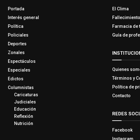
Portada
El Clima
Interés general
Fallecimient
Política
Farmacia de 
Policiales
Guía de prof
Deportes
Zonales
INSTITUCIO
Espectáculos
Quienes som
Especiales
Términos y C
Edictos
Política de p
Columnistas
Caricaturas
Contacto
Judiciales
Educación
REDES SOC
Reflexión
Nutrición
Facebook
Instagram