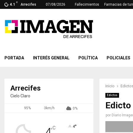
C
4.1
Arrecifes
07/08/2026
Fallecimientos
Farmacias de tur
PORTADA
INTERÉS GENERAL
POLÍTICA
POLICIALES
Inicio
Edicto
Arrecifes
Cielo Claro
Edictos
Edicto
95%
3km/h
0%
por
Diario Image
°
4
C
4
°