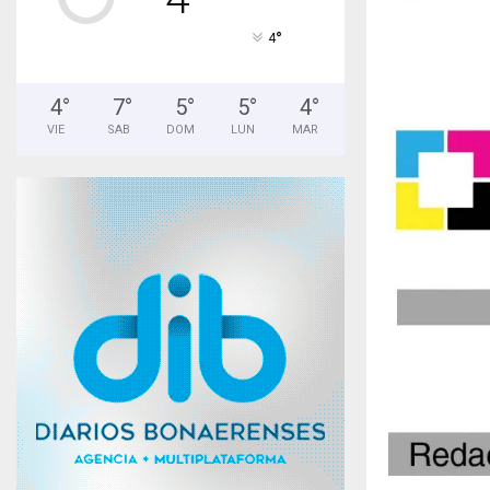
°
4
4
°
7
°
5
°
5
°
4
°
VIE
SAB
DOM
LUN
MAR