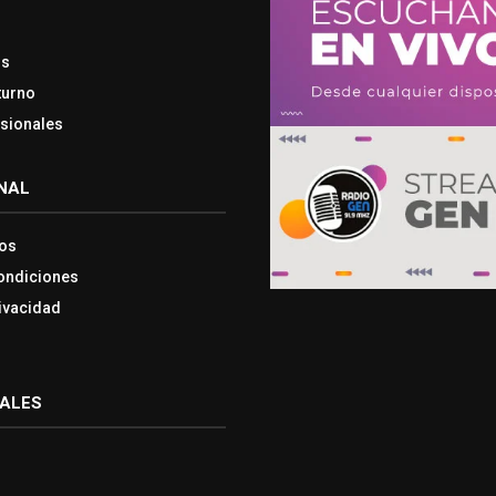
os
turno
esionales
NAL
os
ondiciones
rivacidad
IALES