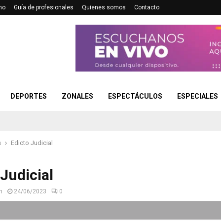
no
Guía de profesionales
Quienes somos
Contacto
DEPORTES
ZONALES
ESPECTÁCULOS
ESPECIALES
s
Edicto Judicial
 Judicial
n
24/06/2023
0