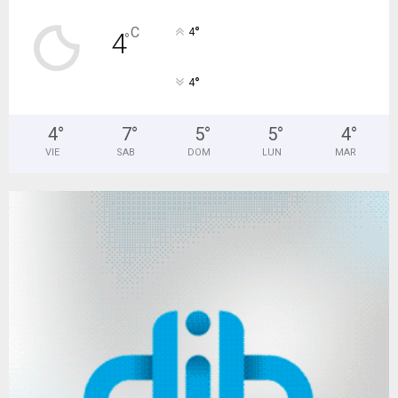
°
C
4
4
°
°
4
4
°
7
°
5
°
5
°
4
°
VIE
SAB
DOM
LUN
MAR