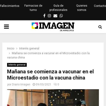
Farmacias de
Guía de
Quienes
Fallecimientos
Contacto
turno
profesionales
somos
Facebook
Instagram
Email
Whatsapp
PRIMARY
MENU
Inicio
Interés general
Mañana se comienza a vacunar en el Microestadio con la
vacuna china
Interés general
Mañana se comienza a vacunar en el
Microestadio con la vacuna china
por
Diario Imagen
09/03/2021
0