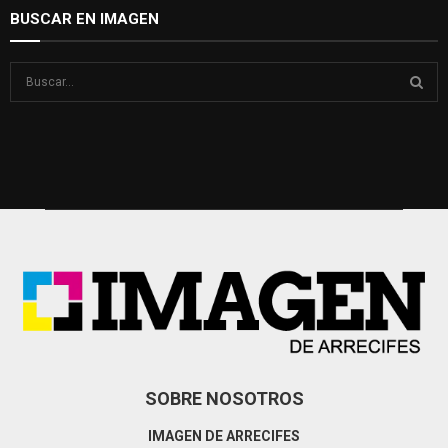
BUSCAR EN IMAGEN
S
e
a
S
r
c
E
h
f
A
o
r
R
:
C
H
SOBRE NOSOTROS
IMAGEN DE ARRECIFES