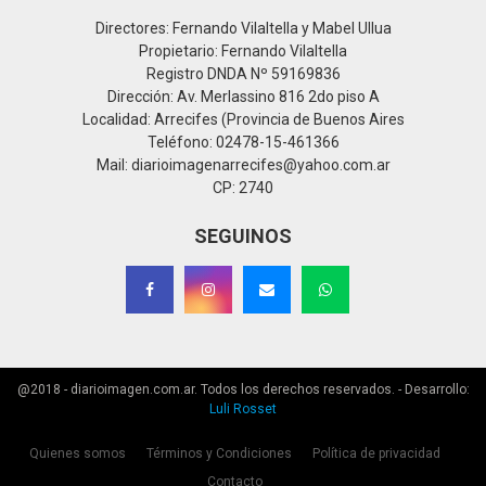
Directores: Fernando Vilaltella y Mabel Ullua
Propietario: Fernando Vilaltella
Registro DNDA Nº 59169836
Dirección: Av. Merlassino 816 2do piso A
Localidad: Arrecifes (Provincia de Buenos Aires
Teléfono: 02478-15-461366
Mail: diarioimagenarrecifes@yahoo.com.ar
CP: 2740
SEGUINOS
@2018 - diarioimagen.com.ar. Todos los derechos reservados. - Desarrollo:
Luli Rosset
Quienes somos
Términos y Condiciones
Política de privacidad
Contacto