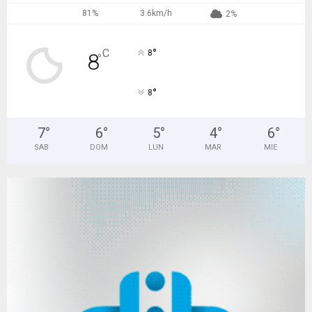
81%
3.6km/h
2%
°
C
8
8
°
°
8
7
°
6
°
5
°
4
°
6
°
SAB
DOM
LUN
MAR
MIE