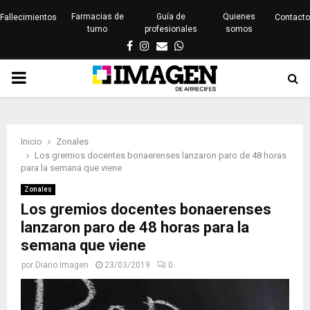
Farmacias de
Guía de
Quienes
Fallecimientos
Contacto
turno
profesionales
somos
Facebook
Instagram
Email
Whatsapp
PRIMARY
MENU
Inicio
Zonales
Los gremios docentes bonaerenses lanzaron paro de 48 horas
para la semana que viene
Zonales
Los gremios docentes bonaerenses
lanzaron paro de 48 horas para la
semana que viene
por
Diario Imagen
23/03/2019
0