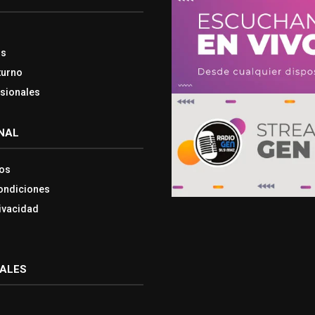
os
turno
esionales
NAL
os
ondiciones
rivacidad
IALES