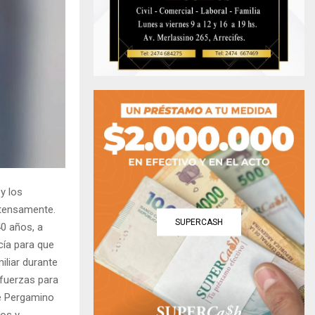
y los
ntensamente.
SUPERCASH
40 años, a
cía para que
iliar durante
 fuerzas para
de Pergamino