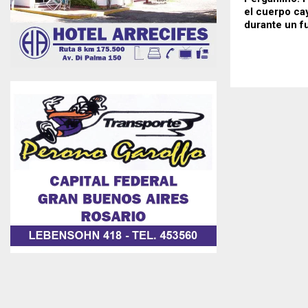
el cuerpo cay
durante un f