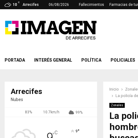
C
10
Arrecifes
06/08/2026
Fallecimientos
Farmacias de tu
PORTADA
INTERÉS GENERAL
POLÍTICA
POLICIALES
Inicio
Zonale
Arrecifes
La policía d
Nubes
Zonales
83%
10.7km/h
99%
La pol
hombre
°
9
C
9
°
busca