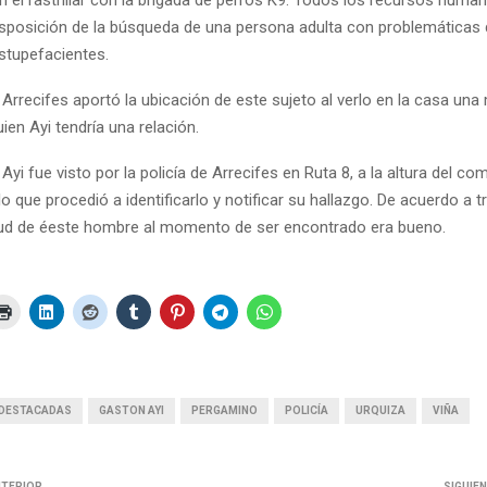
en el rastrillar con la brigada de perros K9. Todos los recursos huma
disposición de la búsqueda de una persona adulta con problemática
estupefacientes.
Arrecifes aportó la ubicación de este sujeto al verlo en la casa una
ien Ayi tendría una relación.
 Ayi fue visto por la policía de Arrecifes en Ruta 8, a la altura del co
o que procedió a identificarlo y notificar su hallazgo. De acuerdo a 
ud de éeste hombre al momento de ser encontrado era bueno.
DESTACADAS
GASTON AYI
PERGAMINO
POLICÍA
URQUIZA
VIÑA
NTERIOR
SIGUIE