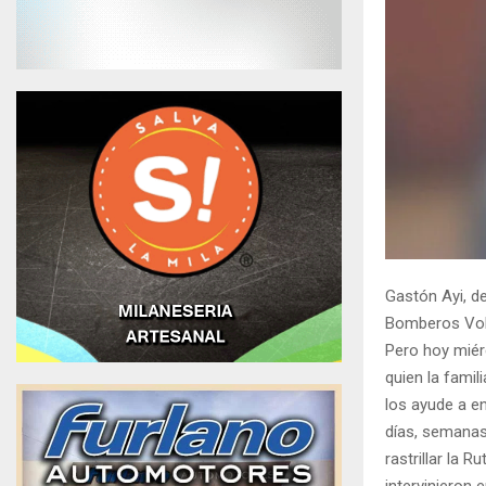
Gastón Ayi, de
Bomberos Volu
Pero hoy miérc
quien la famil
los ayude a e
días, semanas
rastrillar la