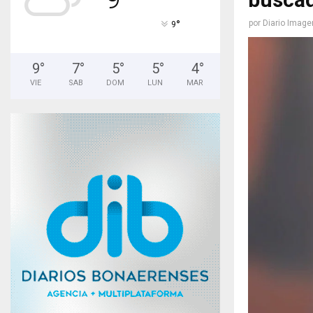
°
por
Diario Image
9
9
°
7
°
5
°
5
°
4
°
VIE
SAB
DOM
LUN
MAR