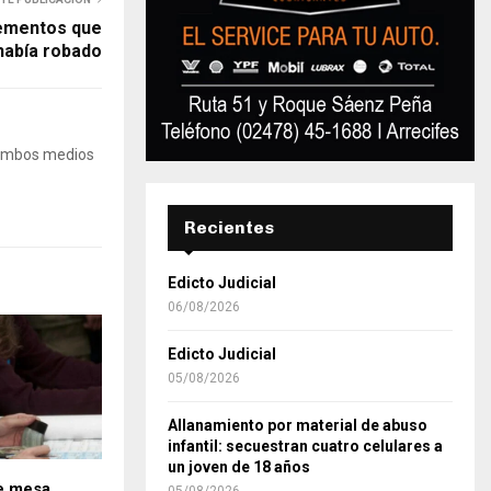
lementos que
había robado
 Ambos medios
Recientes
Edicto Judicial
06/08/2026
Edicto Judicial
05/08/2026
Allanamiento por material de abuso
infantil: secuestran cuatro celulares a
un joven de 18 años
e mesa