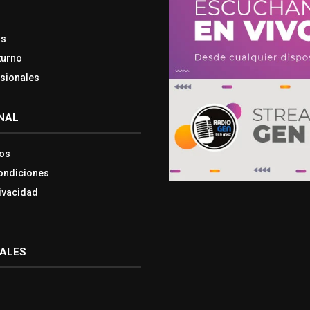
os
turno
esionales
NAL
os
ondiciones
rivacidad
IALES