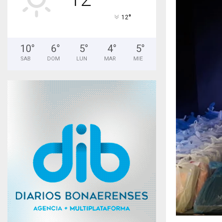
°
12
10
°
6
°
5
°
4
°
5
°
SAB
DOM
LUN
MAR
MIE