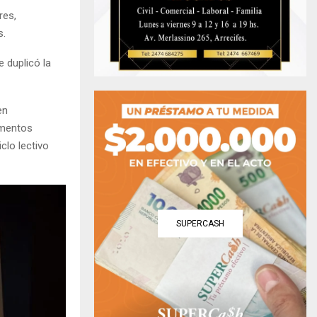
res,
s.
 duplicó la
en
ementos
clo lectivo
SUPERCASH