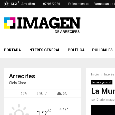
C
13.2
Arrecifes
07/08/2026
Fallecimientos
Farmacias de 
PORTADA
INTERÉS GENERAL
POLÍTICA
POLICIALES
Inicio
Interés
Arrecifes
Cielo Claro
Interés general
La Mun
65%
3.5km/h
0%
por
Diario Image
°
12
C
12
°