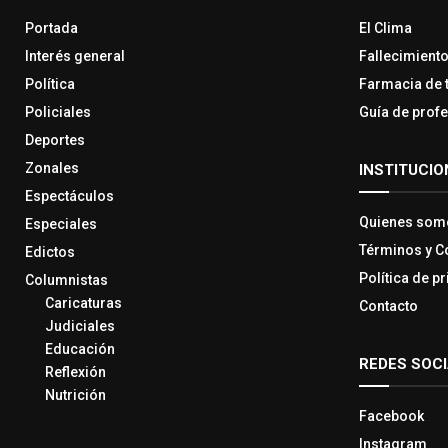
Portada
El Clima
Interés general
Fallecimient
Política
Farmacia de 
Policiales
Guía de prof
Deportes
Zonales
INSTITUCIO
Espectáculos
Quienes som
Especiales
Términos y C
Edictos
Política de p
Columnistas
Caricaturas
Contacto
Judiciales
Educación
REDES SOC
Reflexión
Nutrición
Facebook
Instagram