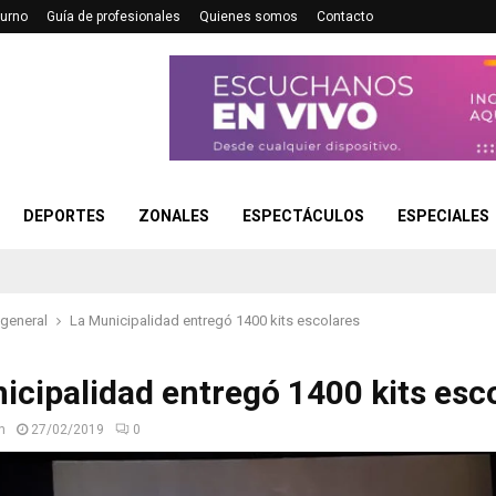
turno
Guía de profesionales
Quienes somos
Contacto
DEPORTES
ZONALES
ESPECTÁCULOS
ESPECIALES
 general
La Municipalidad entregó 1400 kits escolares
icipalidad entregó 1400 kits esc
n
27/02/2019
0