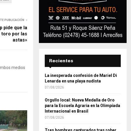
NTE PUBLICACIÓN
 pide que la
 toro por las
astas»
Recientes
 Ambos medios
La inesperada confesión de Mariel Di
Lenarda en una playa nudista
07/08/2026
Orgullo local: Nueva Medalla de Oro
para la Escuela Agraria en la Olimpíada
Internacional en Brasil
07/08/2026
Tres hombres capturados tras robar