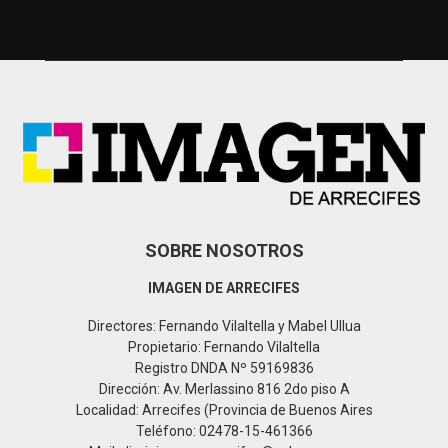
c
E
h
f
A
o
r
R
:
C
H
SOBRE NOSOTROS
IMAGEN DE ARRECIFES
Directores: Fernando Vilaltella y Mabel Ullua
Propietario: Fernando Vilaltella
Registro DNDA Nº 59169836
Dirección: Av. Merlassino 816 2do piso A
Localidad: Arrecifes (Provincia de Buenos Aires
Teléfono: 02478-15-461366