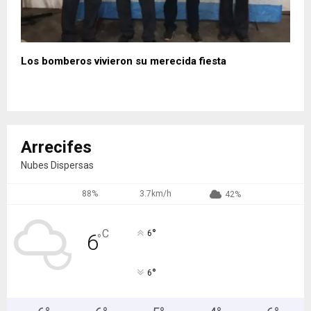
Los bomberos vivieron su merecida fiesta
Arrecifes
Nubes Dispersas
88%
3.7km/h
42%
°
C
6
6
°
°
6