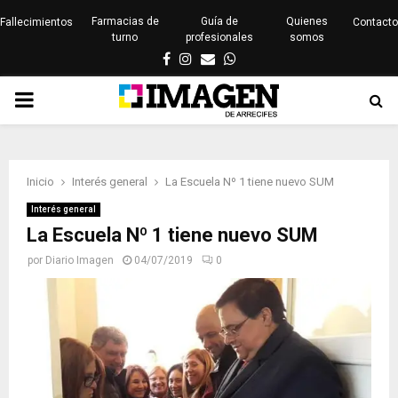
Farmacias de
Guía de
Quienes
Fallecimientos
Contacto
turno
profesionales
somos
Facebook
Instagram
Email
Whatsapp
PRIMARY
MENU
Inicio
Interés general
La Escuela Nº 1 tiene nuevo SUM
Interés general
La Escuela Nº 1 tiene nuevo SUM
por
Diario Imagen
04/07/2019
0