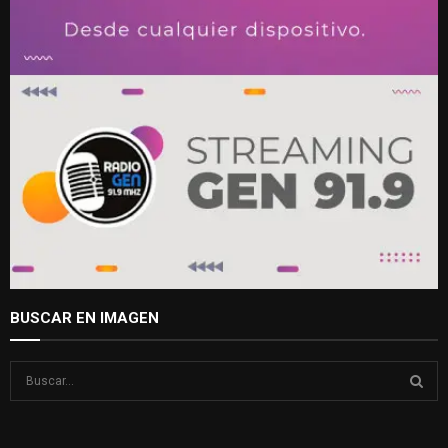
BUSCAR EN IMAGEN
S
e
a
S
r