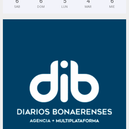
6
°
6
°
5
°
4
°
6
°
SAB
DOM
LUN
MAR
MIE