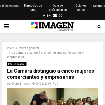
Farmacias de
Guía de
Quienes
Fallecimientos
Contacto
turno
profesionales
somos
Facebook
Instagram
Email
Whatsapp
PRIMARY
MENU
Inicio
Interés general
La Cámara distinguió a cinco mujeres comerciantes y
empresarias
Interés general
La Cámara distinguió a cinco mujeres
comerciantes y empresarias
por
Diario Imagen
09/03/2019
0