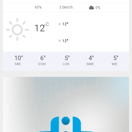
65%
3.5km/h
0%
°
C
12
12
°
°
12
10
°
6
°
5
°
4
°
5
°
SAB
DOM
LUN
MAR
MIE