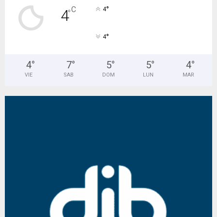
°
C
4
4
°
°
4
4
°
7
°
5
°
5
°
4
°
VIE
SAB
DOM
LUN
MAR