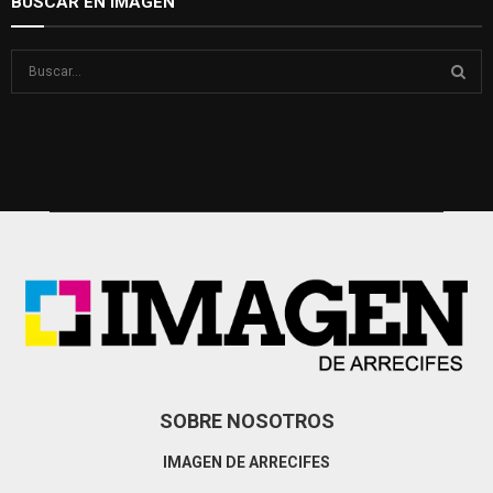
BUSCAR EN IMAGEN
S
e
a
S
r
c
E
h
f
A
o
r
R
:
C
H
SOBRE NOSOTROS
IMAGEN DE ARRECIFES