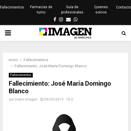
Farmacias de
Guía de
Quienes
Fallecimientos
Contacto
turno
profesionales
somos
Facebook
Instagram
Email
Whatsapp
PRIMARY
MENU
Inicio
Fallecimientos
Fallecimiento: José María Domingo Blanco
Fallecimientos
Fallecimiento: José María Domingo
Blanco
por
Diario Imagen
09/03/2019
0