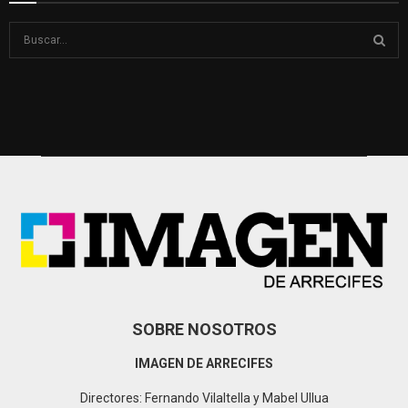
S
e
a
S
r
c
E
h
f
A
o
r
R
:
C
H
SOBRE NOSOTROS
IMAGEN DE ARRECIFES
Directores: Fernando Vilaltella y Mabel Ullua