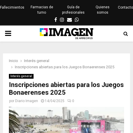
Farmacias de
Guía de
Quienes
Fallecimientos
Contacto
turno
profesionales
somos
Facebook
Instagram
Email
Whatsapp
PRIMARY
MENU
Inicio
Interés general
Inscripciones abiertas para los Juegos Bonaerenses 2025
Interés general
Inscripciones abiertas para los Juegos
Bonaerenses 2025
por
Diario Imagen
14/04/2025
0