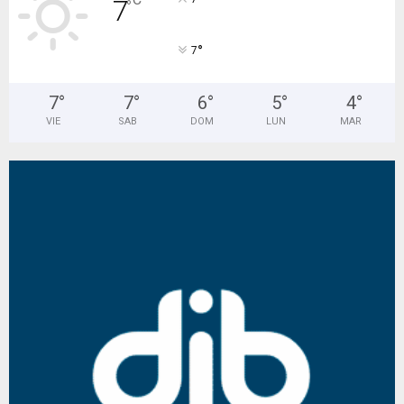
7
°
°
7
7
°
7
°
6
°
5
°
4
°
VIE
SAB
DOM
LUN
MAR