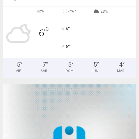
92%
3.8km/h
23%
°
C
6
6
°
°
6
5
°
7
°
5
°
5
°
4
°
VIE
SAB
DOM
LUN
MAR