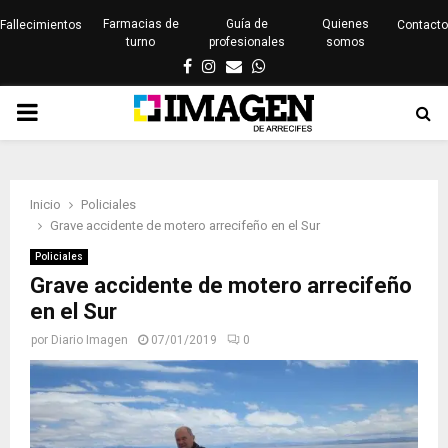
Farmacias de
Guía de
Quienes
Fallecimientos
Contacto
turno
profesionales
somos
Facebook
Instagram
Email
Whatsapp
PRIMARY
MENU
Inicio
Policiales
Grave accidente de motero arrecifeño en el Sur
Policiales
Grave accidente de motero arrecifeño
en el Sur
por
Diario Imagen
07/01/2019
0