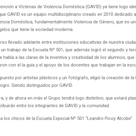
ención a Víctimas de Violencia Doméstica (GAVID) ya tiene logo ident
e GAVID es un equipo multidisciplinario creado en 2010 dedicado a 
encia Doméstica, fundamentalmente Violencia de Género, que es un
agelos que tiene la sociedad moderna.
so llevado adelante entre instituciones educativas de nuestra ciuda
 un trabajo de la Escuela Nº 501, que además logró el segundo y ter
e habla a las claras de la inventiva y creatividad de los alumnos, qu
on con el la guía y el apoyo de los docentes que trabajan en la escu
puesto por artistas plásticos y un fotógrafo, eligió la creación de la
logro. Siendo distinguidos por GAVID.
a, y de ahora en más el Grupo tendrá logo distintivo, que estará pl
tribuirán entre los integrantes de GAVID y la comunidad.
 a los chicos de la Escuela Especial Nº 501 “Leandro Picoy Alcobe”.