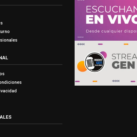
os
turno
esionales
NAL
os
ondiciones
rivacidad
IALES