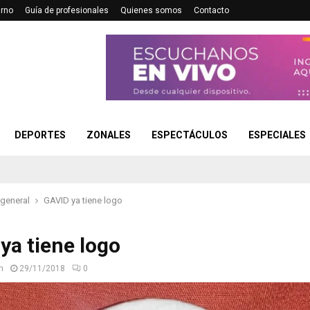
urno
Guía de profesionales
Quienes somos
Contacto
DEPORTES
ZONALES
ESPECTÁCULOS
ESPECIALES
 general
GAVID ya tiene logo
ya tiene logo
n
29/11/2018
0