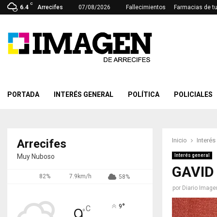
C
6.4
Arrecifes
07/08/2026
Fallecimientos
Farmacias de t
PORTADA
INTERÉS GENERAL
POLÍTICA
POLICIALES
Inicio
Interés
Arrecifes
Muy Nuboso
Interés general
GAVID 
82%
7.9km/h
58%
por
Diario Image
°
9
C
9
°