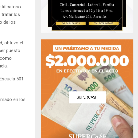
ificatorio.
tratar los
o de los
d, obtuvo el
cer puesto
e como
ela.
 Escuela 501,
SUPERCASH
asmado en los