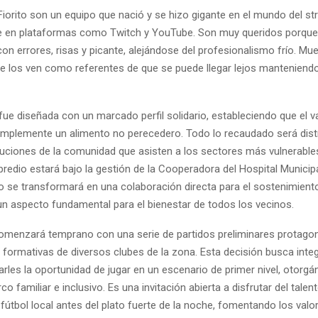
Fiorito son un equipo que nació y se hizo gigante en el mundo del st
e en plataformas como Twitch y YouTube. Son muy queridos porqu
 con errores, risas y picante, alejándose del profesionalismo frío. Mu
e los ven como referentes de que se puede llegar lejos manteniendo
ue diseñada con un marcado perfil solidario, estableciendo que el va
implemente un alimento no perecedero. Todo lo recaudado será distr
tituciones de la comunidad que asisten a los sectores más vulnerabl
 predio estará bajo la gestión de la Cooperadora del Hospital Municipa
se transformará en una colaboración directa para el sostenimiento
 un aspecto fundamental para el bienestar de todos los vecinos.
comenzará temprano con una serie de partidos preliminares protago
 formativas de diversos clubes de la zona. Esta decisión busca inte
arles la oportunidad de jugar en un escenario de primer nivel, otorgá
o familiar e inclusivo. Es una invitación abierta a disfrutar del talen
útbol local antes del plato fuerte de la noche, fomentando los valo