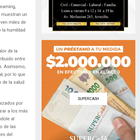
reaming,
e muestran un
even miles de
 la humildad
lor de la
ibuido entre
es. Asimismo,
l, por lo que
 de la salud
SUPERCASH
nizados por
grar a los más
ndole al
to de las
res del