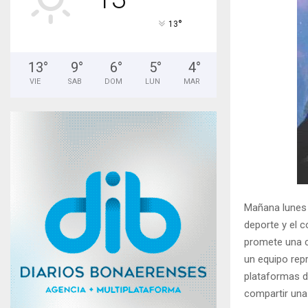
°
13
13
°
9
°
6
°
5
°
4
°
VIE
SAB
DOM
LUN
MAR
Mañana lunes 
deporte y el 
promete una c
un equipo repr
plataformas di
compartir una