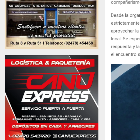
compañerismo
Desde la organ
estrictamente 
aprovechar la 
local. Se esp
respuesta y l
el encuentro s