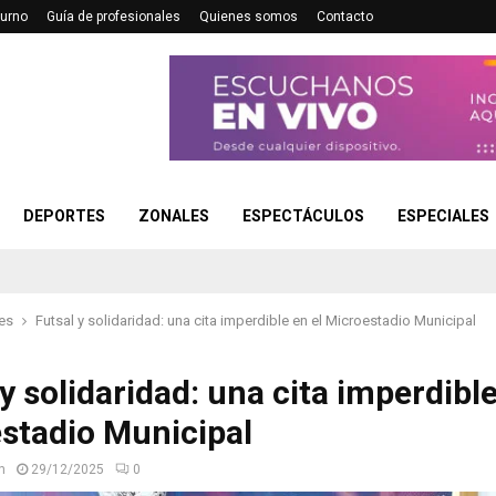
turno
Guía de profesionales
Quienes somos
Contacto
DEPORTES
ZONALES
ESPECTÁCULOS
ESPECIALES
es
Futsal y solidaridad: una cita imperdible en el Microestadio Municipal
y solidaridad: una cita imperdible
stadio Municipal
n
29/12/2025
0