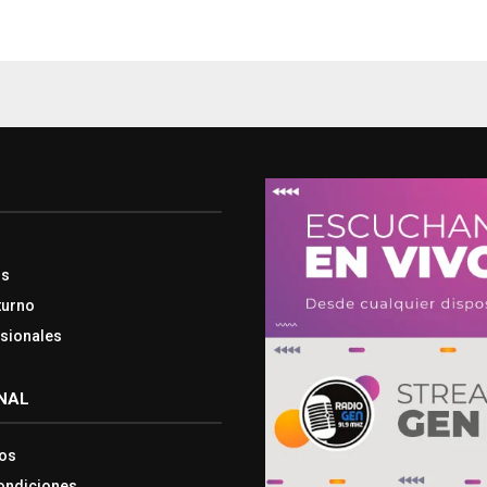
os
turno
esionales
NAL
os
ondiciones