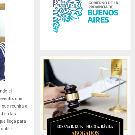
r
R
:
C
H
nde el
 evento, que
 que reunirá a
ad en las
que llega para
 noble.