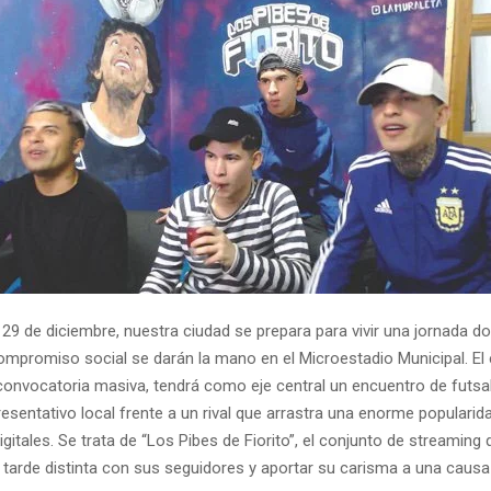
29 de diciembre, nuestra ciudad se prepara para vivir una jornada do
compromiso social se darán la mano en el Microestadio Municipal. El
onvocatoria masiva, tendrá como eje central un encuentro de futsal
esentativo local frente a un rival que arrastra una enorme popularid
gitales. Se trata de “Los Pibes de Fiorito”, el conjunto de streaming 
 tarde distinta con sus seguidores y aportar su carisma a una causa