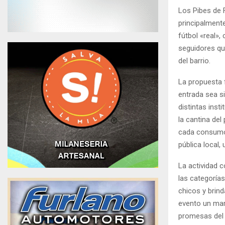
Los Pibes de 
principalment
fútbol «real»,
seguidores qu
del barrio.
La propuesta f
entrada sea s
distintas ins
la cantina del
cada consumo 
pública local,
La actividad 
las categorías
chicos y brind
evento un marc
promesas del f