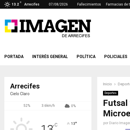
C
13.2
Arrecifes
07/08/2026
Fallecimientos
Farmacias de 
PORTADA
INTERÉS GENERAL
POLÍTICA
POLICIALES
Inicio
Deport
Arrecifes
Cielo Claro
Deportes
Futsal 
52%
3.6km/h
0%
Microe
°
por
Diario Image
13
C
13
°