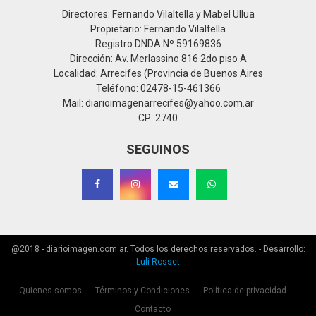
Directores: Fernando Vilaltella y Mabel Ullua
Propietario: Fernando Vilaltella
Registro DNDA Nº 59169836
Dirección: Av. Merlassino 816 2do piso A
Localidad: Arrecifes (Provincia de Buenos Aires
Teléfono: 02478-15-461366
Mail: diarioimagenarrecifes@yahoo.com.ar
CP: 2740
SEGUINOS
@2018 - diarioimagen.com.ar. Todos los derechos reservados. - Desarrollo:
Luli Rosset
Quienes somos
Términos y Condiciones
Política de privacidad
Contacto