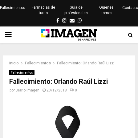
Farmacias de
Guía de
Quienes
Fallecimientos
Contacto
turno
profesionales
somos
Facebook
Instagram
Email
Whatsapp
PRIMARY
MENU
Inicio
Fallecimientos
Fallecimiento: Orlando Raúl Lizzi
Fallecimientos
Fallecimiento: Orlando Raúl Lizzi
por
Diario Imagen
20/12/2018
0