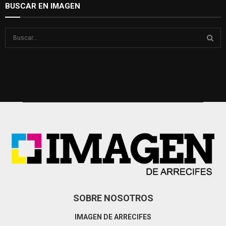
BUSCAR EN IMAGEN
S
e
a
S
r
c
E
h
f
A
o
r
R
:
C
H
SOBRE NOSOTROS
IMAGEN DE ARRECIFES