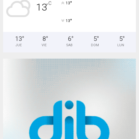
°
C
13
13
°
°
13
13
°
8
°
6
°
5
°
5
°
JUE
VIE
SAB
DOM
LUN