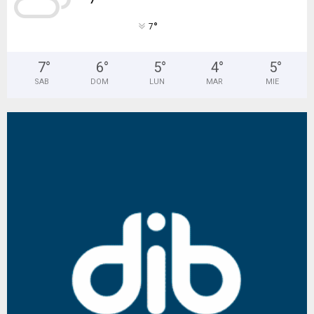
°
7
7
°
6
°
5
°
4
°
5
°
SAB
DOM
LUN
MAR
MIE