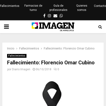
Farmacias de
Guía de
Quienes
Fallecimientos
Contacto
turno
profesionales
somos
Facebook
Instagram
Email
Whatsapp
PRIMARY
MENU
Inicio
Fallecimientos
Fallecimiento: Florencio Omar Cubino
Fallecimientos
Fallecimiento: Florencio Omar Cubino
por
Diario Imagen
06/10/2018
0