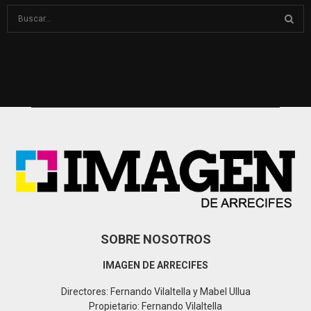
S
e
a
S
r
c
E
h
f
A
o
r
R
:
C
H
SOBRE NOSOTROS
IMAGEN DE ARRECIFES
Directores: Fernando Vilaltella y Mabel Ullua
Propietario: Fernando Vilaltella