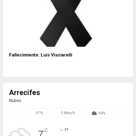
Fallecimiento: Luis Visciarelli
Arrecifes
Nubes
67%
5.8km/h
94%
°
C
7
7
°