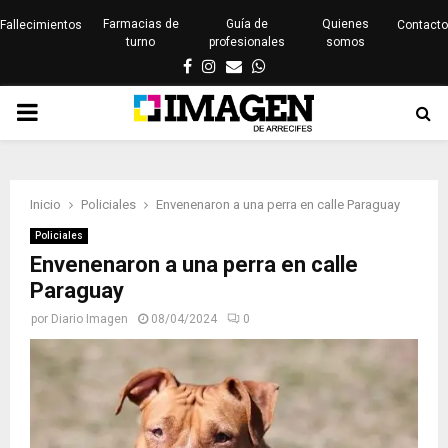
Farmacias de
Guía de
Quienes
Fallecimientos
Contacto
turno
profesionales
somos
Facebook
Instagram
Email
Whatsapp
PRIMARY
MENU
Inicio
Policiales
Envenenaron a una perra en calle Paraguay
Policiales
Envenenaron a una perra en calle
Paraguay
por
Diario Imagen
08/04/2024
0