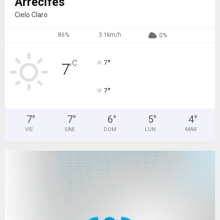
Arrecifes
Cielo Claro
86%
3.1km/h
0%
°
C
7
7
°
°
7
7
°
7
°
6
°
5
°
4
°
VIE
SAB
DOM
LUN
MAR