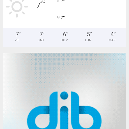
°
C
7
7
°
°
7
7
°
7
°
6
°
5
°
4
°
VIE
SAB
DOM
LUN
MAR