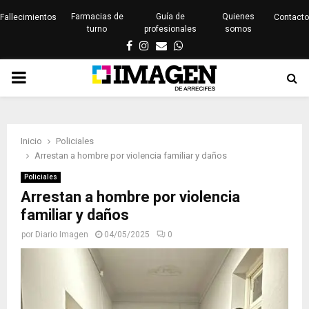
Farmacias de
Guía de
Quienes
Fallecimientos
Contacto
turno
profesionales
somos
Facebook
Instagram
Email
Whatsapp
PRIMARY
MENU
Inicio
Policiales
Arrestan a hombre por violencia familiar y daños
Policiales
Arrestan a hombre por violencia
familiar y daños
por
Diario Imagen
04/05/2025
0