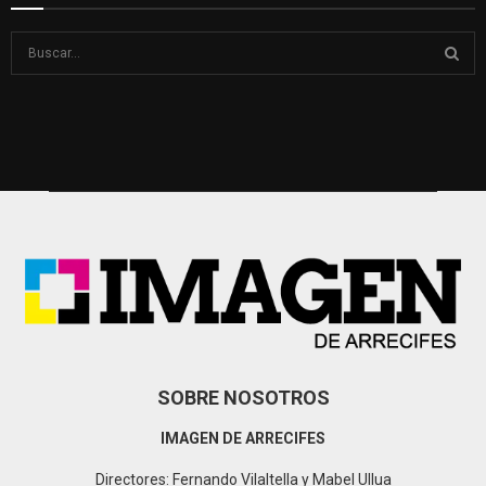
S
e
a
S
r
c
E
h
f
A
o
r
R
:
C
H
SOBRE NOSOTROS
IMAGEN DE ARRECIFES
Directores: Fernando Vilaltella y Mabel Ullua