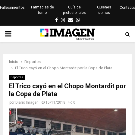
Farmacias de
Guía de
Quienes
Fallecimientos
Contacto
turno
profesionales
somos
Facebook
Instagram
Email
Whatsapp
PRIMARY
MENU
Inicio
Deportes
El Trico cayó en el Chopo Montardit por la Copa de Plata
Deportes
El Trico cayó en el Chopo Montardit por
la Copa de Plata
por
Diario Imagen
15/11/2018
0