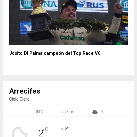
Josito Di Palma campeón del Top Race V6
Arrecifes
Cielo Claro
89%
2.9km/h
1%
°
C
2
2
°