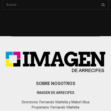
S
e
a
S
r
c
E
h
f
A
o
r
R
:
C
H
SOBRE NOSOTROS
IMAGEN DE ARRECIFES
Directores: Fernando Vilaltella y Mabel Ullua
Propietario: Fernando Vilaltella