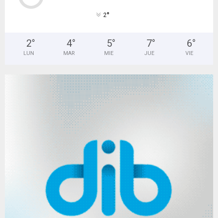
°
2
2
°
4
°
5
°
7
°
6
°
LUN
MAR
MIE
JUE
VIE