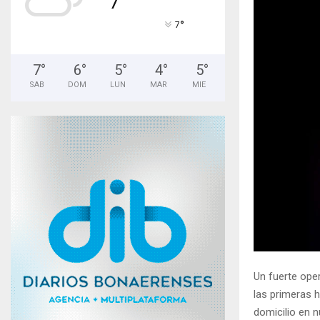
°
7
7
°
6
°
5
°
4
°
5
°
SAB
DOM
LUN
MAR
MIE
Un fuerte oper
las primeras 
domicilio en n