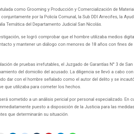
atulada como Grooming y Producción y Comercialización de Material
conjuntamente por la Policía Comunal, la Sub DDI Arrecifes, la Ayud
calía Temática del Departamento Judicial San Nicolás.
estigación, se logró comprobar que el hombre utilizaba medios digit
ntacto y mantener un diálogo con menores de 18 años con fines de 
lación de pruebas irrefutables, el Juzgado de Garantías N° 3 de San
namiento del domicilio del acusado. La diligencia se llevó a cabo con
udo dar con el hombre señalado como el autor del delito y se incaut
ve que utilizaba para cometer los hechos.
 será sometido a un análisis pericial por personal especializado. En c
 inmediatamente puesto a disposición de la Justicia para las medida
tes que determinarán su situación.