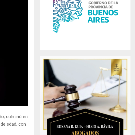
r
R
:
C
H
año, culminó en
 de edad, con