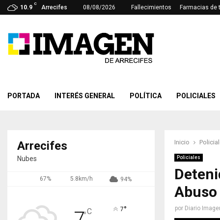
C
10.9
Arrecifes
08/08/2026
Fallecimientos
Farmacias de 
PORTADA
INTERÉS GENERAL
POLÍTICA
POLICIALES
Inicio
Policia
Arrecifes
Nubes
Policiales
Deteni
67%
5.8km/h
94%
Abuso 
°
por
Diario Image
7
C
7
°