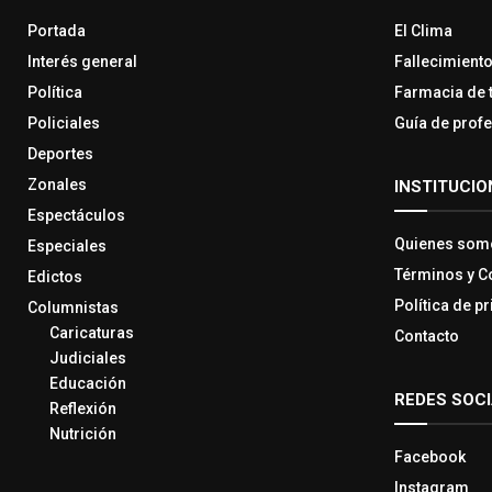
Portada
El Clima
Interés general
Fallecimient
Política
Farmacia de 
Policiales
Guía de prof
Deportes
Zonales
INSTITUCIO
Espectáculos
Quienes som
Especiales
Términos y C
Edictos
Política de p
Columnistas
Caricaturas
Contacto
Judiciales
Educación
REDES SOC
Reflexión
Nutrición
Facebook
Instagram