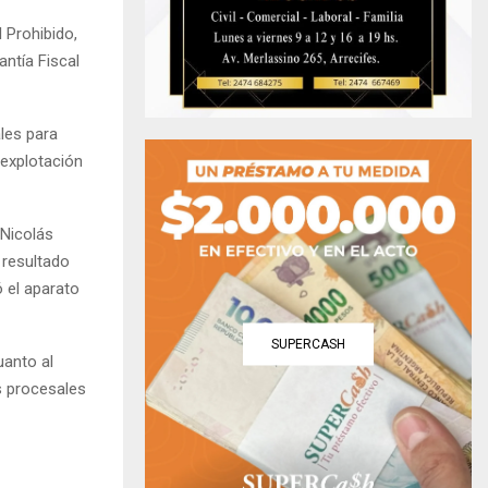
 Prohibido,
antía Fiscal
ales para
explotación
 Nicolás
 resultado
ó el aparato
SUPERCASH
uanto al
s procesales