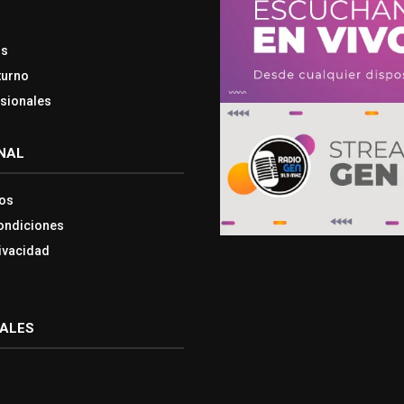
os
turno
esionales
NAL
os
ondiciones
rivacidad
IALES