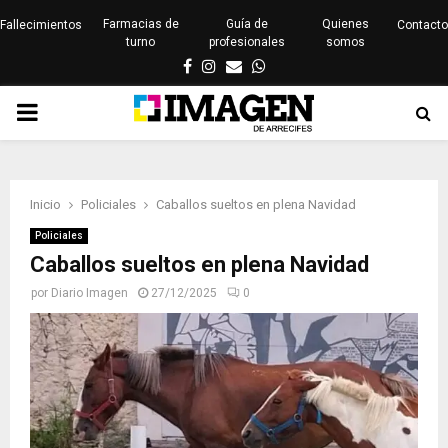
Farmacias de
Guía de
Quienes
Fallecimientos
Contacto
turno
profesionales
somos
Facebook
Instagram
Email
Whatsapp
PRIMARY
MENU
Inicio
Policiales
Caballos sueltos en plena Navidad
Policiales
Caballos sueltos en plena Navidad
por
Diario Imagen
27/12/2025
0