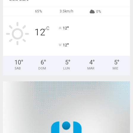
65%
3.5km/h
0%
°
C
12
12
°
°
12
10
°
6
°
5
°
4
°
5
°
SAB
DOM
LUN
MAR
MIE