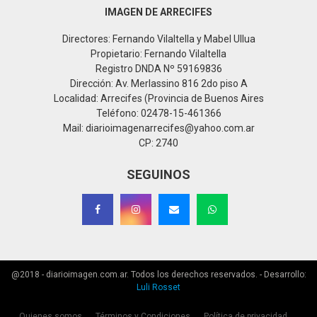
IMAGEN DE ARRECIFES
Directores: Fernando Vilaltella y Mabel Ullua
Propietario: Fernando Vilaltella
Registro DNDA Nº 59169836
Dirección: Av. Merlassino 816 2do piso A
Localidad: Arrecifes (Provincia de Buenos Aires
Teléfono: 02478-15-461366
Mail: diarioimagenarrecifes@yahoo.com.ar
CP: 2740
SEGUINOS
@2018 - diarioimagen.com.ar. Todos los derechos reservados. - Desarrollo:
Luli Rosset
Quienes somos
Términos y Condiciones
Política de privacidad