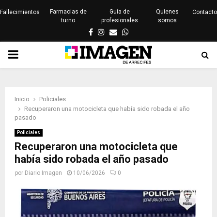
Farmacias de
Guía de
Quienes
Fallecimientos
Contacto
turno
profesionales
somos
Facebook
Instagram
Email
Whatsapp
PRIMARY
MENU
Inicio
Policiales
Recuperaron una motocicleta que había sido robada el año
pasado
Policiales
Recuperaron una motocicleta que
había sido robada el año pasado
por
Diario Imagen
10/06/2026
0