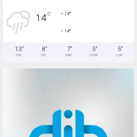
°
C
14
14
°
°
14
13
°
8
°
7
°
5
°
5
°
JUE
VIE
SAB
DOM
LUN