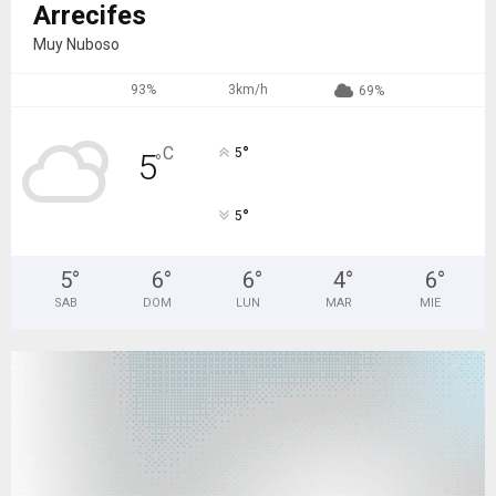
Arrecifes
Muy Nuboso
93%
3km/h
69%
°
C
5
5
°
°
5
5
°
6
°
6
°
4
°
6
°
SAB
DOM
LUN
MAR
MIE