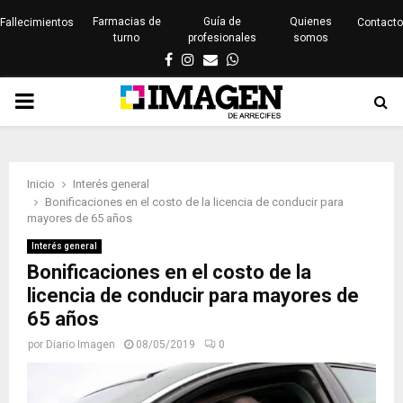
Farmacias de
Guía de
Quienes
Fallecimientos
Contacto
turno
profesionales
somos
Facebook
Instagram
Email
Whatsapp
PRIMARY
MENU
Inicio
Interés general
Bonificaciones en el costo de la licencia de conducir para
mayores de 65 años
Interés general
Bonificaciones en el costo de la
licencia de conducir para mayores de
65 años
por
Diario Imagen
08/05/2019
0