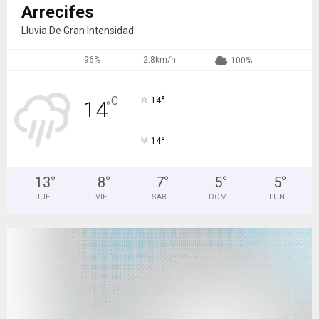
Arrecifes
Lluvia De Gran Intensidad
96%
2.8km/h
100%
°
C
14
14
°
°
14
13
°
8
°
7
°
5
°
5
°
JUE
VIE
SAB
DOM
LUN