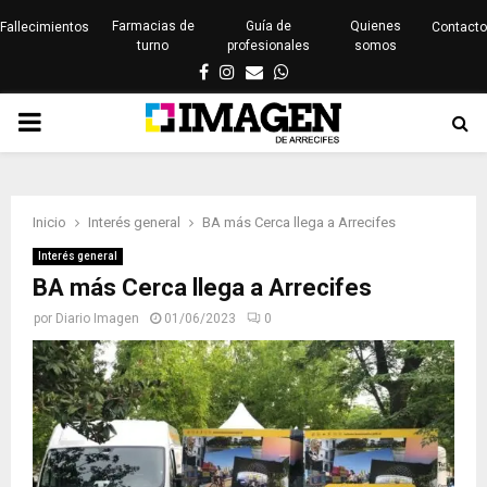
Farmacias de
Guía de
Quienes
Fallecimientos
Contacto
turno
profesionales
somos
Facebook
Instagram
Email
Whatsapp
PRIMARY
MENU
Inicio
Interés general
BA más Cerca llega a Arrecifes
Interés general
BA más Cerca llega a Arrecifes
por
Diario Imagen
01/06/2023
0