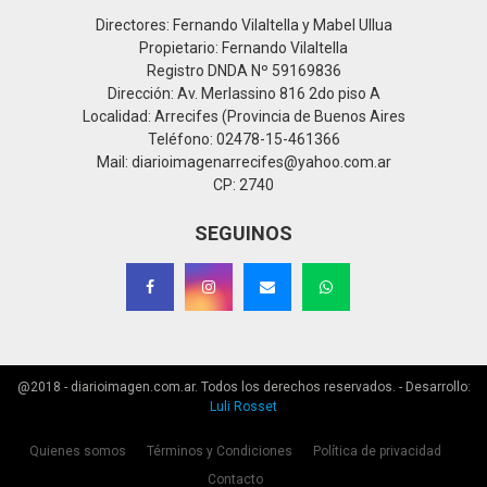
Registro DNDA Nº 59169836
Dirección: Av. Merlassino 816 2do piso A
Localidad: Arrecifes (Provincia de Buenos Aires
Teléfono: 02478-15-461366
Mail: diarioimagenarrecifes@yahoo.com.ar
CP: 2740
SEGUINOS
@2018 - diarioimagen.com.ar. Todos los derechos reservados. - Desarrollo:
Luli Rosset
Quienes somos
Términos y Condiciones
Política de privacidad
Contacto