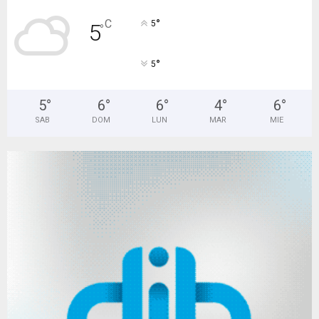
°
5
5
°
6
°
6
°
4
°
6
°
SAB
DOM
LUN
MAR
MIE