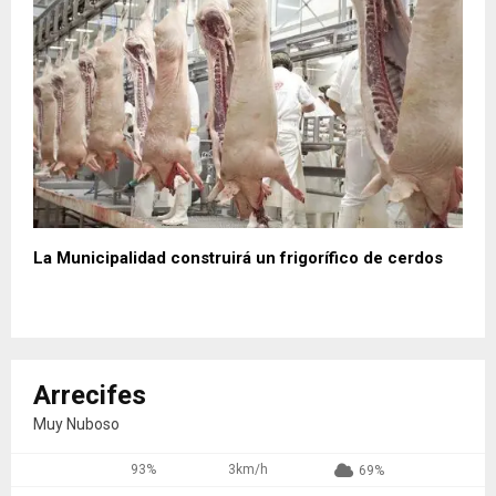
La Municipalidad construirá un frigorífico de cerdos
Arrecifes
Muy Nuboso
93%
3km/h
69%
°
C
5
5
°