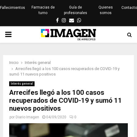
Farmacias de
Guía de
Quienes
Fallecimientos
Contacto
turno
profesionales
somos
Facebook
Instagram
Email
Whatsapp
PRIMARY
MENU
Inicio
Interés general
Arrecifes llegó a los 100 casos recuperados de COVID-19 y
sumó 11 nuevos positivos
Interés general
Arrecifes llegó a los 100 casos
recuperados de COVID-19 y sumó 11
nuevos positivos
por
Diario Imagen
04/09/2020
0