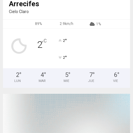
Arrecifes
Cielo Claro
89%
2.9km/h
1%
°
C
2
2
°
°
2
2
°
4
°
5
°
7
°
6
°
LUN
MAR
MIE
JUE
VIE