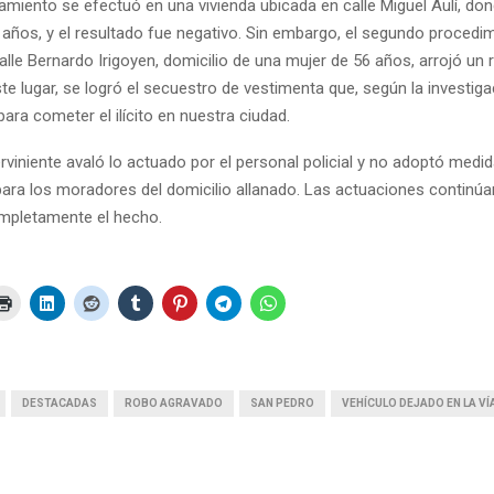
namiento se efectuó en una vivienda ubicada en calle Miguel Aulí, do
años, y el resultado fue negativo. Sin embargo, el segundo procedim
alle Bernardo Irigoyen, domicilio de una mujer de 56 años, arrojó un 
ste lugar, se logró el secuestro de vestimenta que, según la investiga
 para cometer el ilícito en nuestra ciudad.
terviniente avaló lo actuado por el personal policial y no adoptó medid
 para los moradores del domicilio allanado. Las actuaciones continúa
mpletamente el hecho.
DESTACADAS
ROBO AGRAVADO
SAN PEDRO
VEHÍCULO DEJADO EN LA VÍ