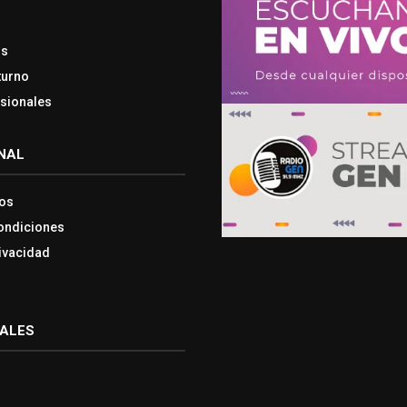
os
turno
esionales
NAL
os
ondiciones
rivacidad
IALES