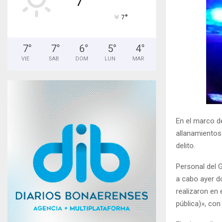
°
7
7
°
7
°
6
°
5
°
4
°
VIE
SAB
DOM
LUN
MAR
En el marco de
allanamientos
delito.
Personal del 
a cabo ayer d
realizaron en
pública)», con