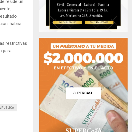
nde reside un
iento,
resultado
ción, habría
as restrictivas
n para
SUPERCASH
A PÚBLICA