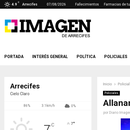
C
4.9
Arrecifes
07/08/2026
Fallecimientos
Farmacias de tu
PORTADA
INTERÉS GENERAL
POLÍTICA
POLICIALES
Inicio
Policia
Arrecifes
Cielo Claro
Policiales
Allana
86%
3.1km/h
0%
por
Diario Image
°
7
C
7
°