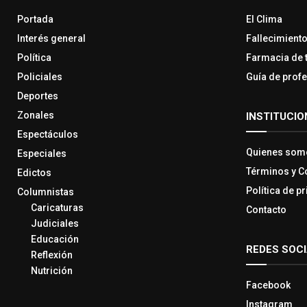
Portada
El Clima
Interés general
Fallecimient
Política
Farmacia de 
Policiales
Guía de prof
Deportes
Zonales
INSTITUCIO
Espectáculos
Quienes som
Especiales
Términos y C
Edictos
Política de p
Columnistas
Caricaturas
Contacto
Judiciales
Educación
REDES SOC
Reflexión
Nutrición
Facebook
Instagram