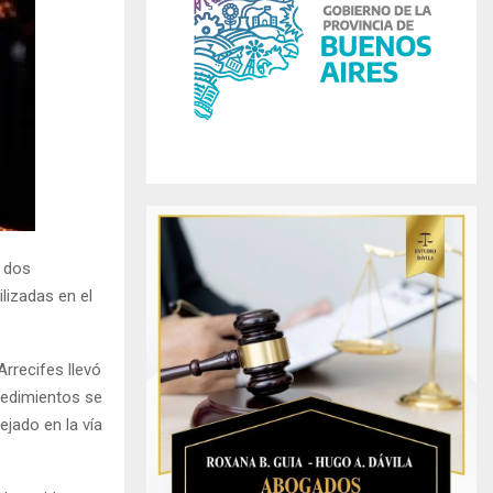
r
R
:
C
H
ó dos
lizadas en el
rrecifes llevó
cedimientos se
jado en la vía