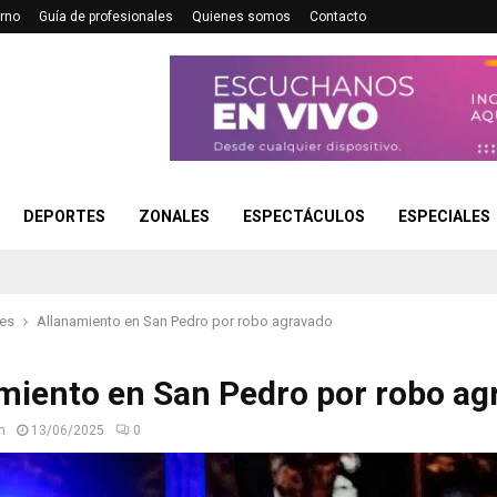
rno
Guía de profesionales
Quienes somos
Contacto
DEPORTES
ZONALES
ESPECTÁCULOS
ESPECIALES
les
Allanamiento en San Pedro por robo agravado
miento en San Pedro por robo ag
n
13/06/2025
0