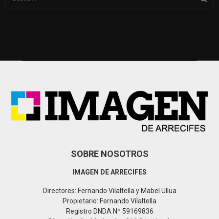
e
a
S
r
c
E
h
f
A
o
r
R
:
C
H
SOBRE NOSOTROS
IMAGEN DE ARRECIFES
Directores: Fernando Vilaltella y Mabel Ullua
Propietario: Fernando Vilaltella
Registro DNDA Nº 59169836