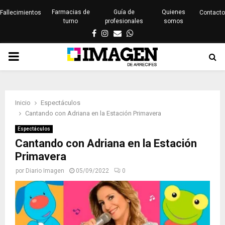
Farmacias de
Guía de
Quienes
Fallecimientos
Contacto
turno
profesionales
somos
Facebook
Instagram
Email
Whatsapp
PRIMARY
MENU
Inicio
Espectáculos
Cantando con Adriana en la Estación Primavera
Espectáculos
Cantando con Adriana en la Estación
Primavera
por
Diario Imagen
05/09/2022
0