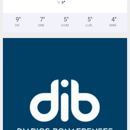
°
9
9
°
7
°
5
°
5
°
4
°
VIE
SAB
DOM
LUN
MAR