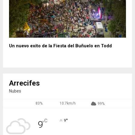
Un nuevo exito de la Fiesta del Buñuelo en Todd
Arrecifes
Nubes
83%
10.7km/h
99%
°
C
9
9
°