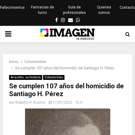
Farmacias de
Guía de
Quienes
Fallecimientos
Contacto
turno
profesionales
somos
Facebook
Instagram
Email
Whatsapp
PRIMARY
MENU
Inicio
Columnistas
Se cumplen 107 años del homicidio de Santiago H. Pérez
Arrecifes: su historia
Columnistas
Se cumplen 107 años del homicidio de
Santiago H. Pérez
por
Roberto H. Bustos
17/07/2022
0