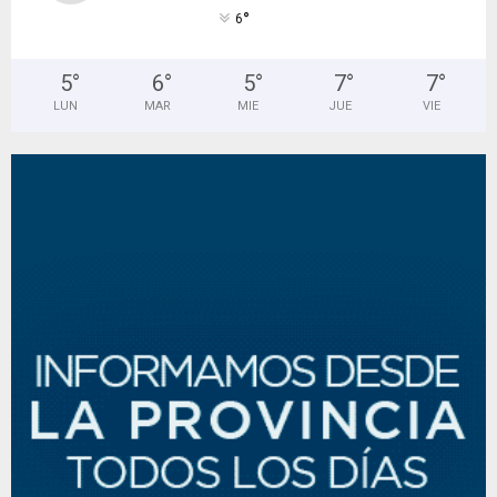
°
6
5
°
6
°
5
°
7
°
7
°
LUN
MAR
MIE
JUE
VIE