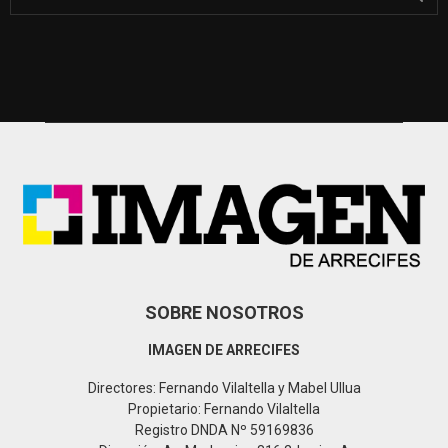
e
a
S
r
c
E
h
f
A
o
r
R
:
C
H
SOBRE NOSOTROS
IMAGEN DE ARRECIFES
Directores: Fernando Vilaltella y Mabel Ullua
Propietario: Fernando Vilaltella
Registro DNDA Nº 59169836