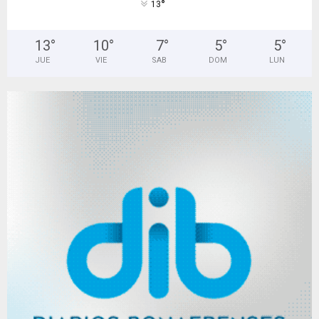
°
13
13
°
10
°
7
°
5
°
5
°
JUE
VIE
SAB
DOM
LUN