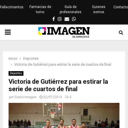
Farmacias de
Guía de
Quienes
Fallecimientos
Contacto
turno
profesionales
somos
Facebook
Instagram
Email
Whatsapp
PRIMARY
MENU
Inicio
Deportes
Victoria de Gutiérrez para estirar la serie de cuartos de final
Deportes
Victoria de Gutiérrez para estirar la
serie de cuartos de final
por
Diario Imagen
02/07/2019
0