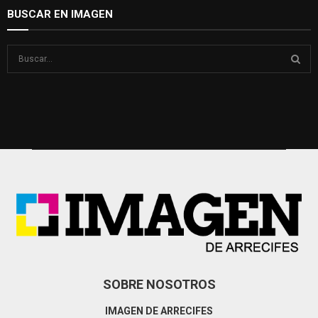
BUSCAR EN IMAGEN
S
e
a
S
r
c
E
h
f
A
o
r
R
:
C
H
SOBRE NOSOTROS
IMAGEN DE ARRECIFES