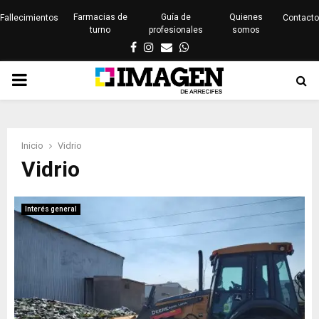
Farmacias de
Guía de
Quienes
Fallecimientos
Contacto
turno
profesionales
somos
Facebook
Instagram
Email
Whatsapp
PRIMARY
MENU
Inicio
Vidrio
Vidrio
Interés general