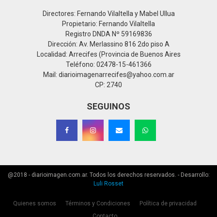
Directores: Fernando Vilaltella y Mabel Ullua
Propietario: Fernando Vilaltella
Registro DNDA Nº 59169836
Dirección: Av. Merlassino 816 2do piso A
Localidad: Arrecifes (Provincia de Buenos Aires
Teléfono: 02478-15-461366
Mail: diarioimagenarrecifes@yahoo.com.ar
CP: 2740
SEGUINOS
@2018 - diarioimagen.com.ar. Todos los derechos reservados. - Desarrollo:
Luli Rosset
Quienes somos
Términos y Condiciones
Política de privacidad
Contacto