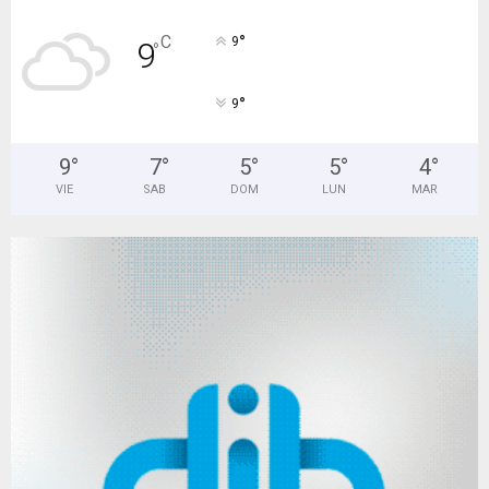
°
C
9
9
°
°
9
9
°
7
°
5
°
5
°
4
°
VIE
SAB
DOM
LUN
MAR