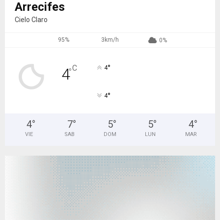
Arrecifes
Cielo Claro
95%
3km/h
0%
°
C
4
4
°
°
4
4
°
7
°
5
°
5
°
4
°
VIE
SAB
DOM
LUN
MAR