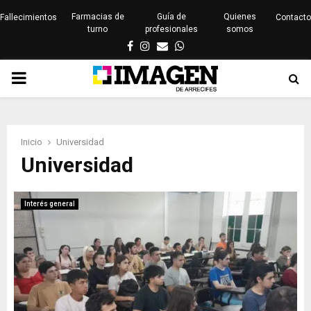
Farmacias de
Guía de
Quienes
Fallecimientos
Contacto
turno
profesionales
somos
Facebook
Instagram
Email
Whatsapp
PRIMARY
MENU
Inicio
Universidad
Universidad
Interés general