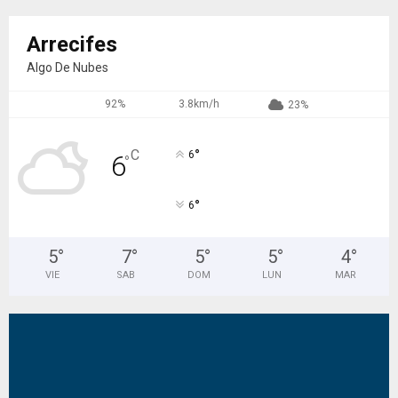
Arrecifes
Algo De Nubes
92%
3.8km/h
23%
°
C
6
6
°
°
6
5
°
7
°
5
°
5
°
4
°
VIE
SAB
DOM
LUN
MAR