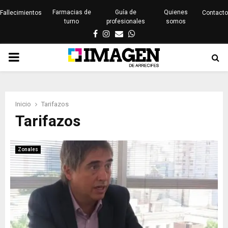
Farmacias de
Guía de
Quienes
Fallecimientos
Contacto
turno
profesionales
somos
Facebook
Instagram
Email
Whatsapp
PRIMARY
MENU
Inicio
Tarifazos
Tarifazos
Zonales