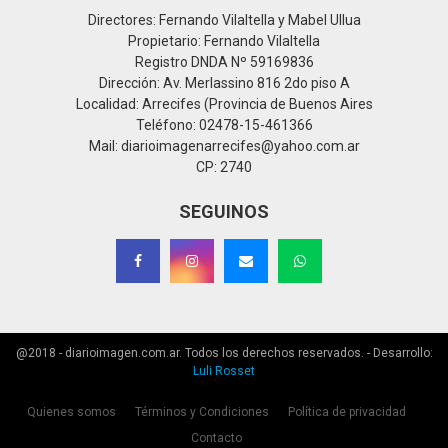
Directores: Fernando Vilaltella y Mabel Ullua
Propietario: Fernando Vilaltella
Registro DNDA Nº 59169836
Dirección: Av. Merlassino 816 2do piso A
Localidad: Arrecifes (Provincia de Buenos Aires
Teléfono: 02478-15-461366
Mail: diarioimagenarrecifes@yahoo.com.ar
CP: 2740
SEGUINOS
@2018 - diarioimagen.com.ar. Todos los derechos reservados. - Desarrollo:
Luli Rosset
Quienes somos
Términos y Condiciones
Política de privacidad
Contacto