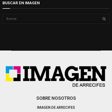
BUSCAR EN IMAGEN
S
e
a
S
r
c
E
h
f
A
o
r
R
:
C
H
SOBRE NOSOTROS
IMAGEN DE ARRECIFES