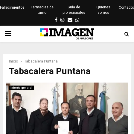
Farmacias de
Guía de
Quienes
Fallecimientos
Contacto
turno
profesionales
somos
Facebook
Instagram
Email
Whatsapp
PRIMARY
MENU
Inicio
Tabacalera Puntana
Tabacalera Puntana
Interés general