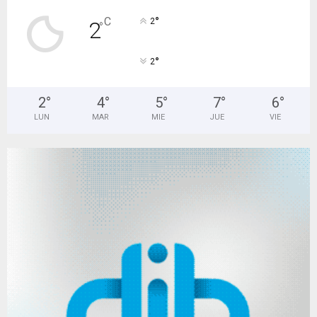
°
C
2
2
°
°
2
2
°
4
°
5
°
7
°
6
°
LUN
MAR
MIE
JUE
VIE