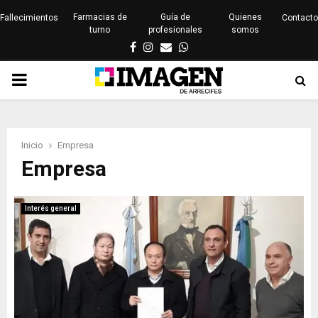
Farmacias de
Guía de
Quienes
Fallecimientos
Contacto
turno
profesionales
somos
Facebook
Instagram
Email
Whatsapp
PRIMARY
MENU
Inicio
Empresa
Empresa
Interés general