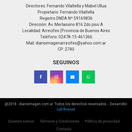
Directores: Fernando Vilaltella y Mabel Ullua
Propietario: Fernando Vilaltella
Registro DNDA Nº 59169836
Dirección: Av. Merlassino 816 2do piso A
Localidad: Arrecifes (Provincia de Buenos Aires
Teléfono: 02478-15-461366
Mail: diarioimagenarrecifes@yahoo.com.ar
CP: 2740
SEGUINOS
@2018 - diarioimagen.com.ar. Todos los derechos reservados. - Desarrollo:
Luli Rosset
Quienes somos
Términos y Condiciones
Política de privacidad
Contacto