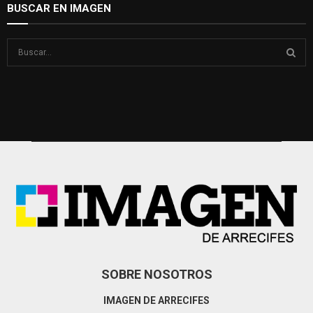
BUSCAR EN IMAGEN
S
e
a
S
r
c
E
h
f
A
o
r
R
:
C
H
SOBRE NOSOTROS
IMAGEN DE ARRECIFES