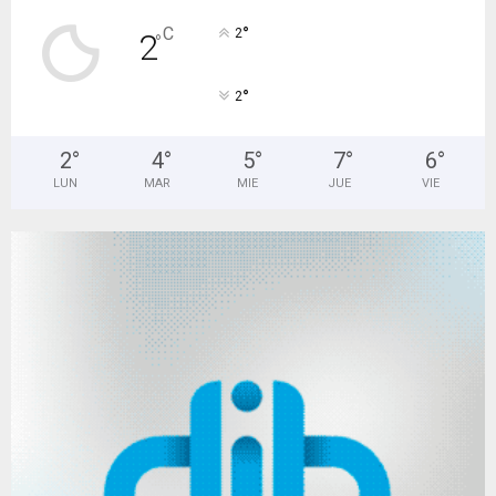
°
C
2
2
°
°
2
2
°
4
°
5
°
7
°
6
°
LUN
MAR
MIE
JUE
VIE