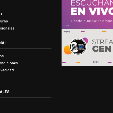
os
turno
esionales
NAL
os
ondiciones
rivacidad
IALES