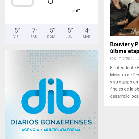
°
6
5
°
7
°
5
°
5
°
4
°
VIE
SAB
DOM
LUN
MAR
Bouvier y P
última etap
04/11/2025
El Intendente 
Ministro de Des
y su equipo en
finales de la 
desarrollo local.