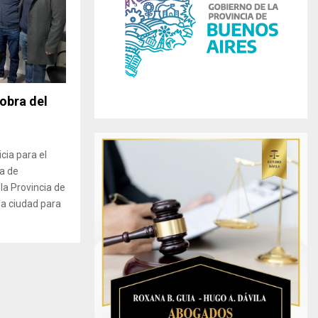
r
R
:
C
H
 obra del
cia para el
ia de
la Provincia de
 la ciudad para