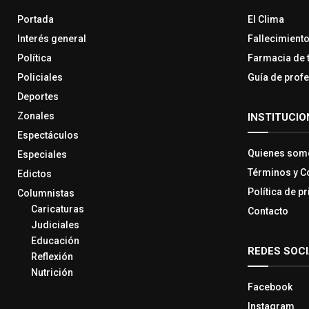
Portada
El Clima
Interés general
Fallecimient
Política
Farmacia de 
Policiales
Guía de prof
Deportes
Zonales
INSTITUCIO
Espectáculos
Quienes som
Especiales
Términos y C
Edictos
Política de p
Columnistas
Caricaturas
Contacto
Judiciales
Educación
REDES SOC
Reflexión
Nutrición
Facebook
Instagram