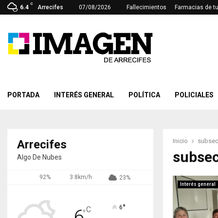
C
6.4
Arrecifes
07/08/2026
Fallecimientos
Farmacias de t
PORTADA
INTERÉS GENERAL
POLÍTICA
POLICIALES
Inicio
subsecr
Arrecifes
subsec
Algo De Nubes
92%
3.8km/h
23%
Interés general
°
6
C
6
°